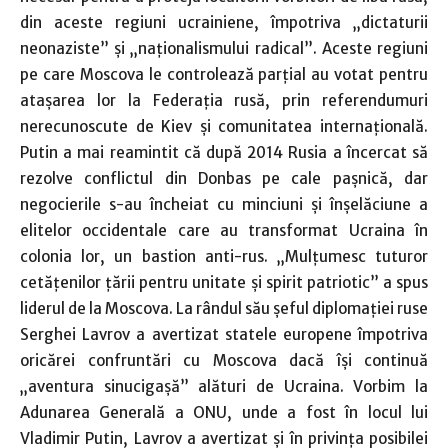
din aceste regiuni ucrainiene, împotriva „dictaturii
neonaziste” şi „naţionalismului radical”. Aceste regiuni
pe care Moscova le controlează parţial au votat pentru
ataşarea lor la Federaţia rusă, prin referendumuri
nerecunoscute de Kiev şi comunitatea internaţională.
Putin a mai reamintit că după 2014 Rusia a încercat să
rezolve conflictul din Donbas pe cale paşnică, dar
negocierile s-au încheiat cu minciuni şi înşelăciune a
elitelor occidentale care au transformat Ucraina în
colonia lor, un bastion anti-rus. „Mulţumesc tuturor
cetăţenilor ţării pentru unitate şi spirit patriotic” a spus
liderul de la Moscova. La rândul său şeful diplomaţiei ruse
Serghei Lavrov a avertizat statele europene împotriva
oricărei confruntări cu Moscova dacă îşi continuă
„aventura sinucigaşă” alături de Ucraina. Vorbim la
Adunarea Generală a ONU, unde a fost în locul lui
Vladimir Putin, Lavrov a avertizat şi în privinţa posibilei