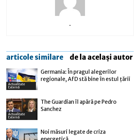
-
articole similare
de la același autor
Germania: În pragul alegerilor
regionale, AfD stă bine în estul ţării
Actualitate
Externă
The Guardian îl apără pe Pedro
Sanchez
Actualitate
Externă
Noi măsuri legate de criza
energetică