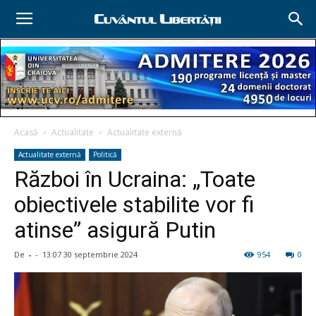
Acasă
Actualitate
Actualitate externă
Actualitate externă
Politică
Război în Ucraina: „Toate
obiectivele stabilite vor fi
atinse” asigură Putin
De
-
-
13:07 30 septembrie 2024
954
0