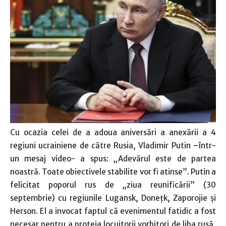
Cu ocazia celei de a adoua aniversări a anexării a 4
regiuni ucrainiene de către Rusia, Vladimir Putin –într-
un mesaj video- a spus: „Adevărul este de partea
noastră. Toate obiectivele stabilite vor fi atinse”. Putin a
felicitat poporul rus de „ziua reunificării” (30
septembrie) cu regiunile Lugansk, Doneţk, Zaporojie şi
Herson. El a invocat faptul că evenimentul fatidic a fost
necesar pentru a proteja locuitorii vorbitori de liba rusă,