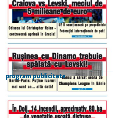
program publicitate
luni-vineri
9.00 - 17.00
sâmbătă
închis
duminică
9.00 - 12.00