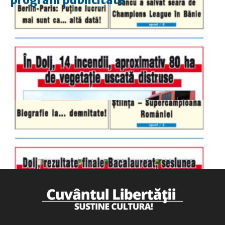
luni-vineri
9.00 - 17.00
sâmbătă
închis
duminică
9.00 - 12.00