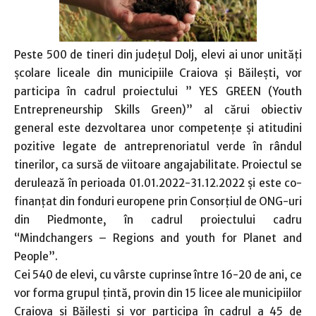
Peste 500 de tineri din județul Dolj, elevi ai unor unități
școlare liceale din municipiile Craiova și Băilești, vor
participa în cadrul proiectului ” YES GREEN (Youth
Entrepreneurship Skills Green)” al cărui obiectiv
general este dezvoltarea unor competențe și atitudini
pozitive legate de antreprenoriatul verde în rândul
tinerilor, ca sursă de viitoare angajabilitate. Proiectul se
derulează în perioada 01.01.2022-31.12.2022 și este co-
finanțat din fonduri europene prin Consorțiul de ONG-uri
din Piedmonte, în cadrul proiectului cadru
“Mindchangers – Regions and youth for Planet and
People”.
Cei 540 de elevi, cu vârste cuprinse între 16-20 de ani, ce
vor forma grupul țintă, provin din 15 licee ale municipiilor
Craiova și Băilești și vor participa în cadrul a 45 de