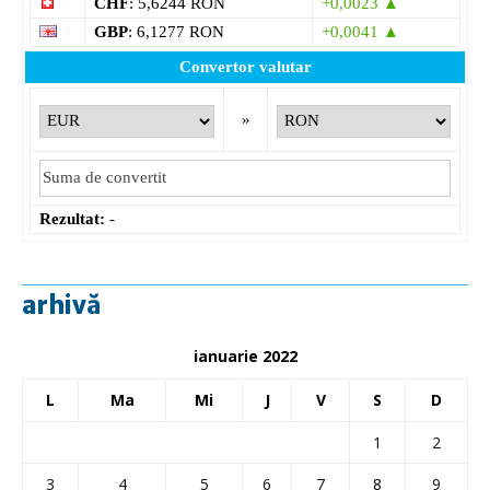
CHF
: 5,6244 RON
+0,0023 ▲
GBP
: 6,1277 RON
+0,0041 ▲
Convertor valutar
»
Rezultat:
-
arhivă
ianuarie 2022
L
Ma
Mi
J
V
S
D
1
2
3
4
5
6
7
8
9