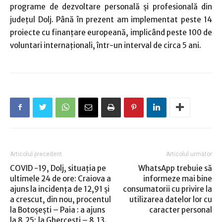
programe de dezvoltare personală și profesională din
județul Dolj. Până în prezent am implementat peste 14
proiecte cu finanțare europeană, implicând peste 100 de
voluntari internaționali, într-un interval de circa 5 ani.
Articolul precedent
Articolul următor
COVID -19, Dolj, situaţia pe
WhatsApp trebuie să
ultimele 24 de ore: Craiova a
informeze mai bine
ajuns la incidenţa de 12,91 şi
consumatorii cu privire la
a crescut, din nou, procentul
utilizarea datelor lor cu
la Botoşeşti – Paia : a ajuns
caracter personal
la 8,25; la Gherceşti – 8,13.