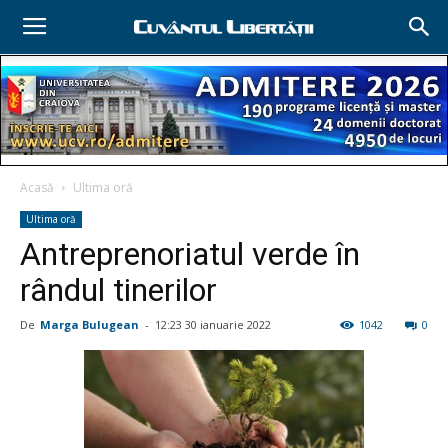
Acasă
Ultima oră
Ultima oră
Antreprenoriatul verde în
rândul tinerilor
De
Marga Bulugean
-
12:23 30 ianuarie 2022
1042
0