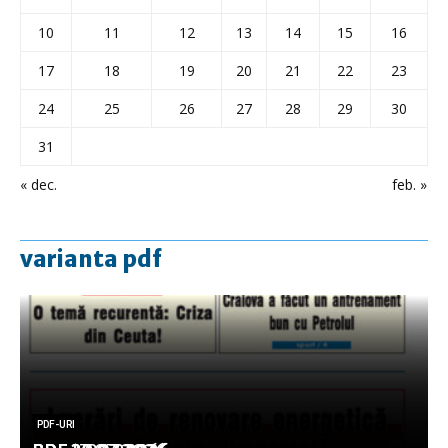
10
11
12
13
14
15
16
17
18
19
20
21
22
23
24
25
26
27
28
29
30
31
« dec.
feb. »
varianta pdf
PDF-URI
PDF-URI
PDF-URI
PDF-URI
PDF-URI