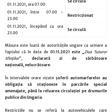
Se circulă
01.11.2021, ora 07.00
01.11.2021, între 07.00 –
Restricţionat
23.00
01.11.2021, începând cu ora
Se circulă
23.00
Măsura este luată de autorităţile ungare ca urmare a
faptului că în data de
01.11.2021 este „
Ziua Tuturor
Sfinţilor
”,
declarată zi de sărbătoare
naţională,
nelucrătoare
.
În intervalele orare vizate
şoferii automarfarelor au
obligaţia să staţioneze în parcările special
amenajate, până la reluarea circulației pe drumurile
publice din Ungaria
.
Restricţiile nu se referă la autovehiculele care