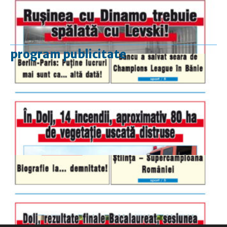
program publicitate
luni-vineri
9.00 - 17.00
sâmbătă
închis
duminică
9.00 - 12.00