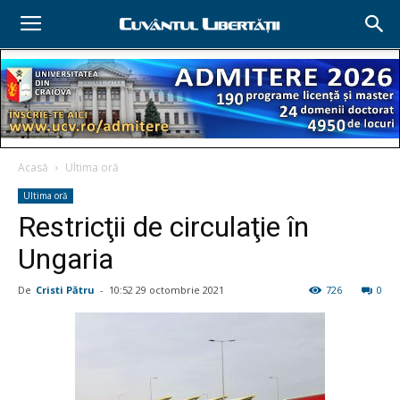
Acasă
Ultima oră
Ultima oră
Restricţii de circulaţie în
Ungaria
De
Cristi Pătru
-
10:52 29 octombrie 2021
726
0