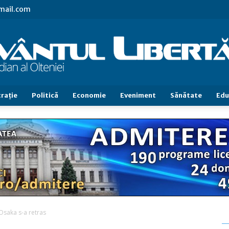
gmail.com
raţie
Politică
Economie
Eveniment
Sănătate
Edu
Cuvântul
Libertăţii
saka s-a retras