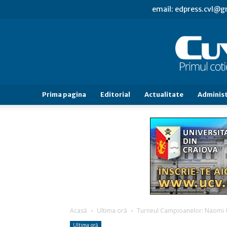
email: edpress.cvl@
Prima pagina
Editorial
Actualitate
Administ
Acasă
Ultima oră
Turneul Campioanelor: Naomi O
Ultima oră