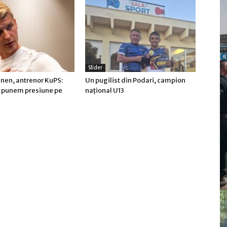
c
Slider
inen, antrenor KuPS:
Un pugilist din Podari, campion
ă punem presiune pe
naţional U13