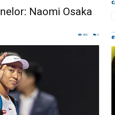
c
nelor: Naomi Osaka
686
0
e