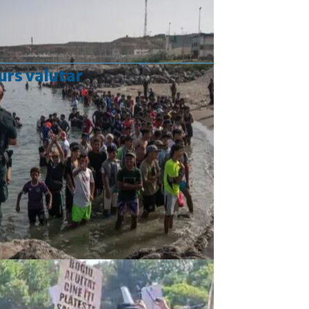
urs valutar
Curs valutar: 05 Aug 2026
EUR
: 5,2489 RON
-0,0008 ▼
USD
: 4,5480 RON
-0,0144 ▼
CHF
: 5,6210 RON
-0,0093 ▼
GBP
: 6,1244 RON
-0,0074 ▼
Convertor valutar
»
Rezultat:
-