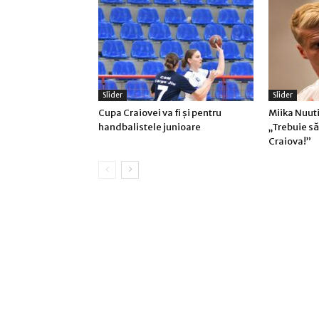
Slider
Slider
Cupa Craiovei va fi şi pentru
Miika Nuut
handbalistele junioare
„Trebuie s
Craiova!”