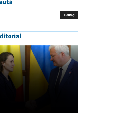
aută
ditorial