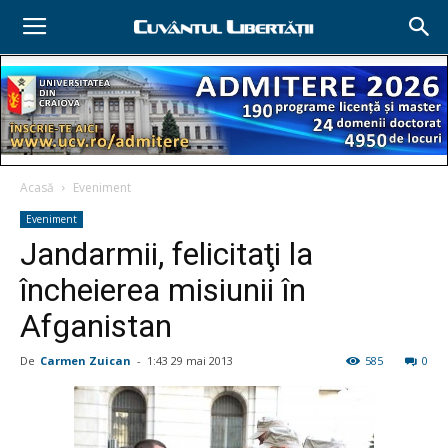
Acasă
Eveniment
Eveniment
Jandarmii, felicitaţi la
încheierea misiunii în
Afganistan
De
Carmen Zuican
-
1:43 29 mai 2013
585
0