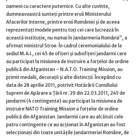
oameni cu caractere puternice. Cu alte cuvinte,
dumneavoastră sunteţi printre eroii Ministerului
Afacerilor Interne, printre eroii României şi de aceea
reprezentaţi modele pentru toţi cei care lucrează în
această instituţie, nu numai în Jandarmeria Română”, a
afirmat ministrul Stroe. În cadrul ceremonialului de la
sediul M.A.I., cei 45 de ofiţeri şi subofiţeri jandarmi care
au participat la misiunea de instruire a forţelor de ordine
publică din Afganistan – N.A.T.O. Training Mission, au
primit medalii, decoraţii şi alte distincţii. Începând cu
data de 28 aprilie 2011, potrivit Hotărârii Consiliului
Suprem de Apărare a Ţării nr. 29 din 22.03.2011, 245 de
jandarmi (4 contingente) au participat la misiunea de
instruire NATO Training Mission a forţelor de ordine
publică din Afganistan. Jandarmii care au alcătuit cele
patru contingente ce au acţionat în Afganistan au fost
selecţionaţi din toate unităţile Jandarmeriei Române, de