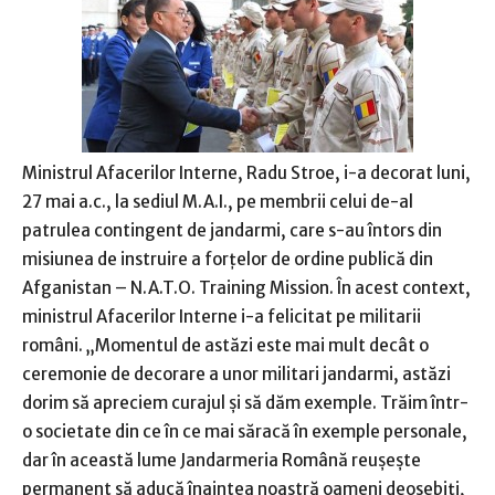
Ministrul Afacerilor Interne, Radu Stroe, i-a decorat luni,
27 mai a.c., la sediul M.A.I., pe membrii celui de-al
patrulea contingent de jandarmi, care s-au întors din
misiunea de instruire a forţelor de ordine publică din
Afganistan – N.A.T.O. Training Mission. În acest context,
ministrul Afacerilor Interne i-a felicitat pe militarii
români. „Momentul de astăzi este mai mult decât o
ceremonie de decorare a unor militari jandarmi, astăzi
dorim să apreciem curajul şi să dăm exemple. Trăim într-
o societate din ce în ce mai săracă în exemple personale,
dar în această lume Jandarmeria Română reuşeşte
permanent să aducă înaintea noastră oameni deosebiţi,