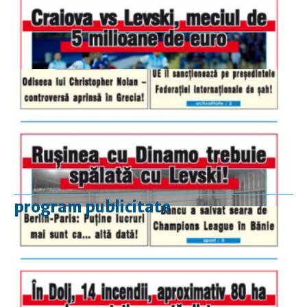
program publicitate
luni-vineri
9.00 - 17.00
sâmbătă
închis
duminică
9.00 - 12.00