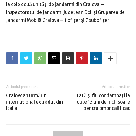
la cele două unităţi de jandarmi din Craiova –
Inspectoratul de Jandarmi Judeţean Dolj şi Gruparea de
Jandarmi Mobilă Craiova – 1 ofiţer şi 7 subofiţeri.
Articolul precedent
Articolul următor
Craiovean urmărit
Tată şi fiu condamnaţi la
internaţional extrădat din
câte 13 ani de închisoare
Italia
pentru omor calificat