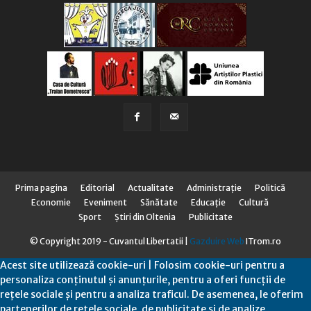
Prima pagina
Editorial
Actualitate
Administraţie
Politică
Economie
Eveniment
Sănătate
Educaţie
Cultură
Sport
Știri din Oltenia
Publicitate
© Copyright 2019 - Cuvantul Libertatii |
Gazduire Web
ITrom.ro
Acest site utilizează cookie-uri | Folosim cookie-uri pentru a
personaliza conținutul și anunțurile, pentru a oferi funcții de
rețele sociale și pentru a analiza traficul. De asemenea, le oferim
partenerilor de rețele sociale, de publicitate și de analize