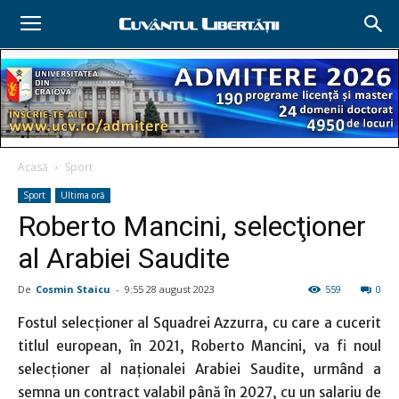
Acasă
Sport
Sport
Ultima oră
Roberto Mancini, selecţioner
al Arabiei Saudite
De
Cosmin Staicu
-
9:55 28 august 2023
559
0
Fostul selecţioner al Squadrei Azzurra, cu care a cucerit
titlul european, în 2021, Roberto Mancini, va fi noul
selecţioner al naţionalei Arabiei Saudite, urmând a
semna un contract valabil până în 2027, cu un salariu de