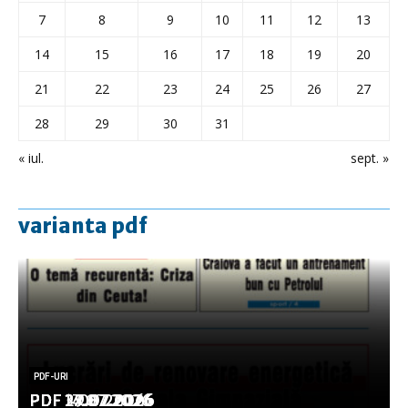
7
8
9
10
11
12
13
14
15
16
17
18
19
20
21
22
23
24
25
26
27
28
29
30
31
« iul.
sept. »
varianta pdf
PDF-URI
PDF-URI
PDF-URI
PDF-URI
PDF-URI
PDF 3.08.2026
PDF 29.07.2026
PDF 27.07.2026
PDF 17.07.2026
PDF 14.07.2026