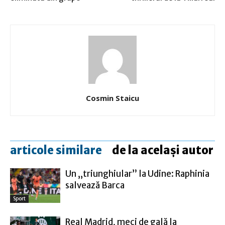
Cosmin Staicu
articole similare
de la același autor
Un „triunghiular” la Udine: Raphinia
salvează Barca
Sport
Real Madrid, meci de gală la