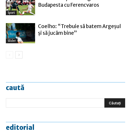
Budapesta cu Ferencvaros
Sport
Coelho: “Trebuie să batem Argeşul
şi să jucăm bine”
Slider
caută
editorial