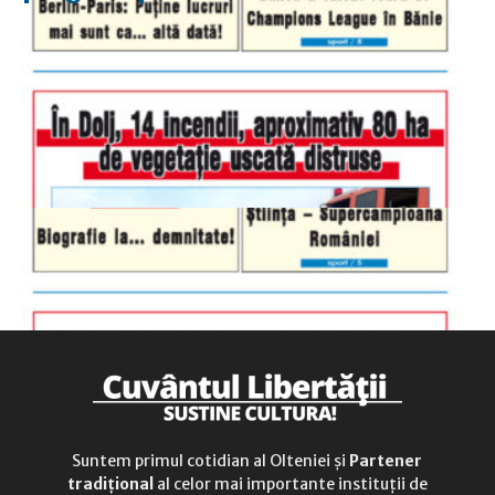
luni-vineri
9.00 - 17.00
sâmbătă
închis
duminică
9.00 - 12.00
Suntem primul cotidian al Olteniei și
Partener
tradițional
al celor mai importante instituții de