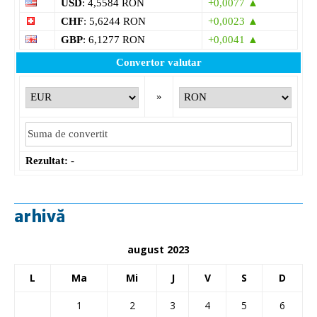
USD
: 4,5584 RON
+0,0077 ▲
CHF
: 5,6244 RON
+0,0023 ▲
GBP
: 6,1277 RON
+0,0041 ▲
Convertor valutar
»
Rezultat:
-
arhivă
august 2023
L
Ma
Mi
J
V
S
D
1
2
3
4
5
6