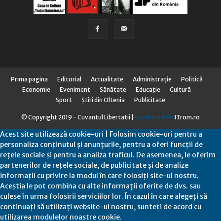
Prima pagina
Editorial
Actualitate
Administraţie
Politică
Economie
Eveniment
Sănătate
Educaţie
Cultură
Sport
Știri din Oltenia
Publicitate
© Copyright 2019 - Cuvantul Libertatii |
Gazduire Web
ITrom.ro
Acest site utilizează cookie-uri | Folosim cookie-uri pentru a
personaliza conținutul și anunțurile, pentru a oferi funcții de
rețele sociale și pentru a analiza traficul. De asemenea, le oferim
partenerilor de rețele sociale, de publicitate și de analize
informații cu privire la modul în care folosiți site-ul nostru.
Aceștia le pot combina cu alte informații oferite de dvs. sau
culese în urma folosirii serviciilor lor. În cazul în care alegeți să
continuați să utilizați website-ul nostru, sunteți de acord cu
utilizarea modulelor noastre cookie.
Sunt de acord