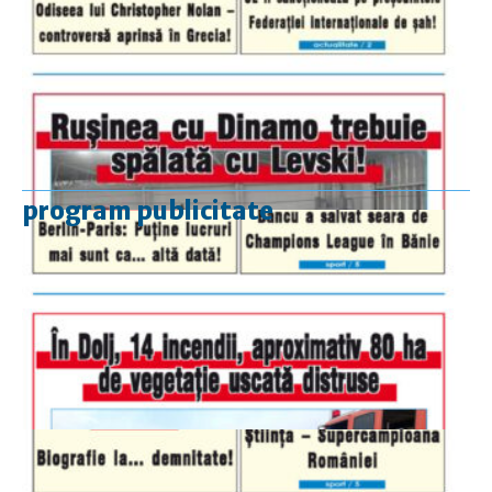
program publicitate
luni-vineri
9.00 - 17.00
sâmbătă
închis
duminică
9.00 - 12.00