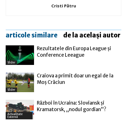
Cristi Pătru
articole similare
de la același autor
Rezultatele din Europa League şi
Conference Leeague
Slider
Craiova a primit doar un egal de la
Moş Crăciun
Slider
Război în Ucraina: Sloviansk şi
Kramatorsk, „nodul gordian”?
Actualitate
Externă