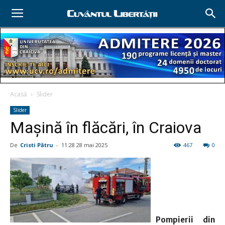
Acasă
Slider
Slider
Maşină în flăcări, în Craiova
De
Cristi Pătru
-
11:28 28 mai 2025
467
0
Pompierii din