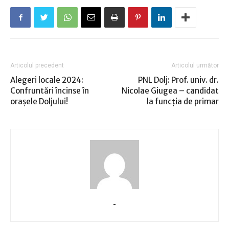
Articolul precedent
Articolul următor
Alegeri locale 2024:
PNL Dolj: Prof. univ. dr.
Confruntări încinse în
Nicolae Giugea – candidat
oraşele Doljului!
la funcţia de primar
-