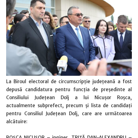
La Biroul electoral de circumscripţie judeţeană a fost
depusă candidatura pentru funcţia de preşedinte al
Consiliului Judeţean Dolj a lui Nicuşor Roşca,
actualmente subprefect, precum şi lista de candidaţi
pentru Consiliul Judeţean Dolj, care are următoarea
alcătuire:
ROŞCA NICUŞOR – inginer, TRIŢĂ DAN-ALEXANDRU –