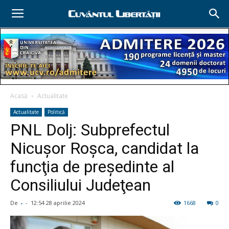
Acasă
Actualitate
Actualitate
Politică
PNL Dolj: Subprefectul
Nicuşor Roşca, candidat la
funcţia de preşedinte al
Consiliului Judeţean
De
-
-
12:54 28 aprilie 2024
1668
0