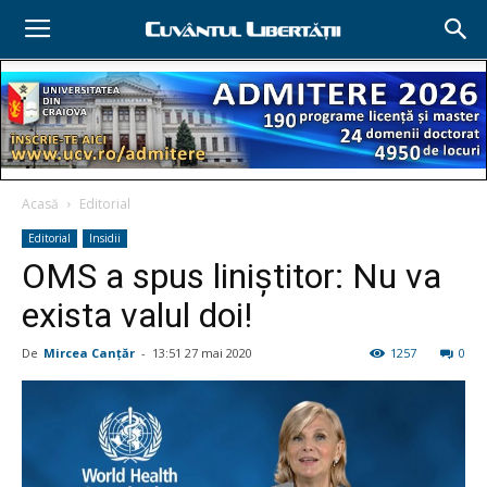
Acasă
Editorial
Editorial
Insidii
OMS a spus liniştitor: Nu va
exista valul doi!
De
Mircea Canţăr
-
13:51 27 mai 2020
1257
0