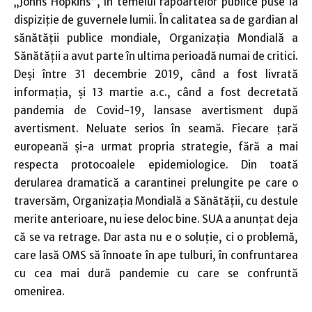
„Johns Hopkins”, în temeiul rapoartelor publice puse la
dispiziţie de guvernele lumii. În calitatea sa de gardian al
sănătăţii publice mondiale, Organizaţia Mondială a
Sănătăţii a avut parte în ultima perioadă numai de critici.
Deşi între 31 decembrie 2019, când a fost livrată
informaţia, şi 13 martie a.c., când a fost decretată
pandemia de Covid-19, lansase avertisment după
avertisment. Neluate serios în seamă. Fiecare ţară
europeană şi-a urmat propria strategie, fără a mai
respecta protocoalele epidemiologice. Din toată
derularea dramatică a carantinei prelungite pe care o
traversăm, Organizaţia Mondială a Sănătăţii, cu destule
merite anterioare, nu iese deloc bine. SUA a anunţat deja
că se va retrage. Dar asta nu e o soluţie, ci o problemă,
care lasă OMS să înnoate în ape tulburi, în confruntarea
cu cea mai dură pandemie cu care se confruntă
omenirea.