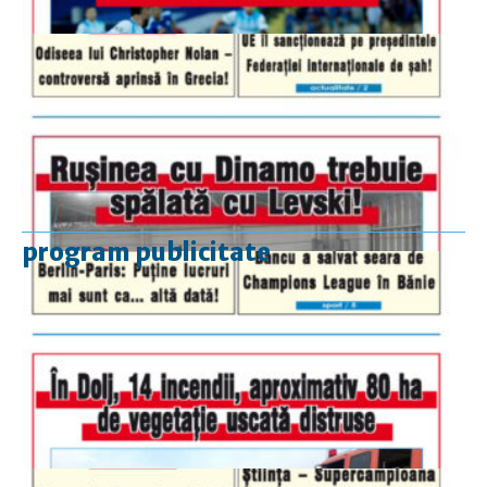
program publicitate
luni-vineri
9.00 - 17.00
sâmbătă
închis
duminică
9.00 - 12.00