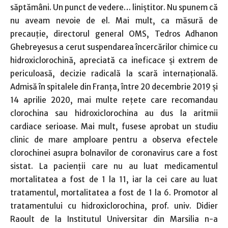
săptămâni. Un punct de vedere… liniştitor. Nu spunem că
nu aveam nevoie de el. Mai mult, ca măsură de
precauţie, directorul general OMS, Tedros Adhanon
Ghebreyesus a cerut suspendarea încercărilor chimice cu
hidroxiclorochină, apreciată ca ineficace şi extrem de
periculoasă, decizie radicală la scară internaţională.
Admisă în spitalele din Franţa, între 20 decembrie 2019 şi
14 aprilie 2020, mai multe reţete care recomandau
clorochina sau hidroxiclorochina au dus la aritmii
cardiace serioase. Mai mult, fusese aprobat un studiu
clinic de mare amploare pentru a observa efectele
clorochinei asupra bolnavilor de coronavirus care a fost
sistat. La pacienţii care nu au luat medicamentul
mortalitatea a fost de 1 la 11, iar la cei care au luat
tratamentul, mortalitatea a fost de 1 la 6. Promotor al
tratamentului cu hidroxiclorochina, prof. univ. Didier
Raoult de la Institutul Universitar din Marsilia n-a