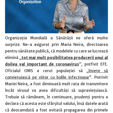
Organizaţia Mondială a Sănătăţii ne oferă multe
surprize. Ne-a asigurat prin Maria Neira, directoarea
pentru sănătate publică, că modelele cu care se lucrează
elimină „
tot mai mult posibilitatea producerii unui al
doilea val important de coronavirus
”, potfivit EFE.
Oficialul OMS a cerut populaţiei să „
înveţe să
convieţuiască pe viitor cu bolile infecţioase
”. Potrivit
Mariei Neira, a fost diminuată mult rata de transmitere
încât virusul va avea dificultăţi să supravieţuiască.
Trebuie să rămânem, în continuare, prudenţi pentru a
declara că acesta este sfârşitul valului, însă datele arată
că deocamdată a fost evitată propagarea din primele