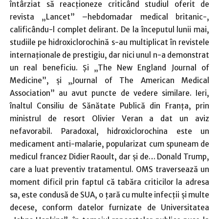
întârziat să reacţioneze criticând studiul oferit de
revista „Lancet” –hebdomadar medical britanic-,
calificându-l complet delirant. De la începutul lunii mai,
studiile pe hidroxiclorochină s-au multiplicat în revistele
internaţionale de prestigiu, dar nici unul n-a demonstrat
un real beneficiu. Şi „The New England Journal of
Medicine”, şi „Journal of The American Medical
Association” au avut puncte de vedere similare. Ieri,
înaltul Consiliu de Sănătate Publică din Franţa, prin
ministrul de resort Olivier Veran a dat un aviz
nefavorabil. Paradoxal, hidroxiclorochina este un
medicament anti-malarie, popularizat cum spuneam de
medicul francez Didier Raoult, dar şi de… Donald Trump,
care a luat preventiv tratamentul. OMS traversează un
moment dificil prin faptul că tabăra criticilor la adresa
sa, este condusă de SUA, o ţară cu multe infecţii şi multe
decese, conform datelor furnizate de Universitatea