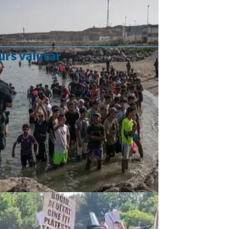
urs valutar
Curs valutar: 05 Aug 2026
EUR
: 5,2489 RON
-0,0008 ▼
USD
: 4,5480 RON
-0,0144 ▼
CHF
: 5,6210 RON
-0,0093 ▼
GBP
: 6,1244 RON
-0,0074 ▼
Convertor valutar
»
Rezultat:
-