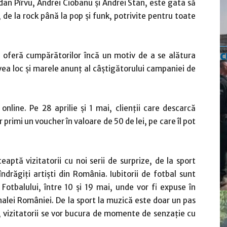
ogdan Pîrvu, Andrei Ciobanu și Andrei Stan, este gata să
 de la rock până la pop și funk, potrivite pentru toate
c
e oferă cumpărătorilor încă un motiv de a se alătura
avea loc și marele anunț al câștigătorului campaniei de
 online. Pe 28 aprilie și 1 mai, clienții care descarcă
 primi un voucher în valoare de 50 de lei, pe care îl pot
aptă vizitatorii cu noi serii de surprize, de la sport
ndrăgiți artiști din România. Iubitorii de fotbal sunt
Fotbalului, între 10 și 19 mai, unde vor fi expuse în
nalei României. De la sport la muzică este doar un pas
 vizitatorii se vor bucura de momente de senzație cu