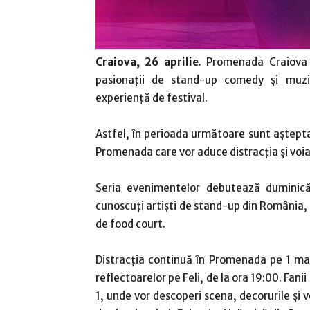
Craiova, 26 aprilie
. Promenada Craiova
pasionații de stand-up comedy și muzi
experiență de festival.
Astfel, în perioada următoare sunt aștepta
Promenada care vor aduce distracția și voia 
Seria evenimentelor debutează duminică
cunoscuți artiști de stand-up din România, 
de food court.
Distracția continuă în Promenada pe 1 ma
reflectoarelor pe Feli, de la ora 19:00. Fan
1, unde vor descoperi scena, decorurile și 