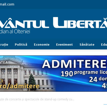
gmail.com
raţie
Politică
Economie
Eveniment
Sănătate
Edu
Cuvântul
Libertăţii
te de concerte și spectacole de stand-up comedy cu...