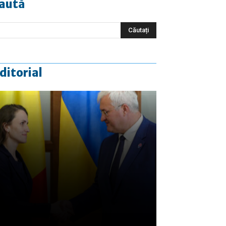
aută
ditorial