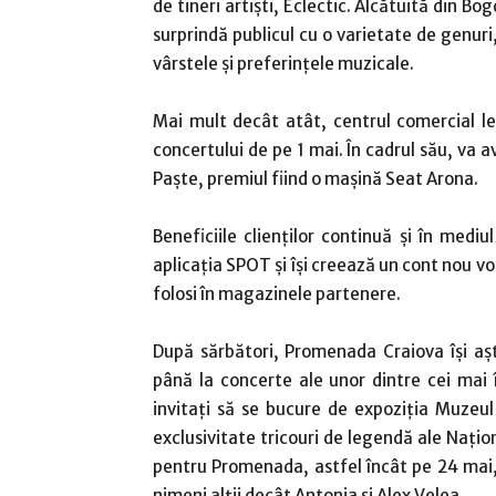
de tineri artiști, Eclectic. Alcătuită din B
surprindă publicul cu o varietate de genuri,
vârstele și preferințele muzicale.
Mai mult decât atât, centrul comercial l
concertului de pe 1 mai. În cadrul său, va 
Paște, premiul fiind o mașină Seat Arona.
Beneficiile clienților continuă și în mediul
aplicația SPOT și își creează un cont nou vor
folosi în magazinele partenere.
După sărbători, Promenada Craiova își aște
până la concerte ale unor dintre cei mai î
invitați să se bucure de expoziția Muzeul 
exclusivitate tricouri de legendă ale Națio
pentru Promenada, astfel încât pe 24 mai,
nimeni alții decât Antonia și Alex Velea.