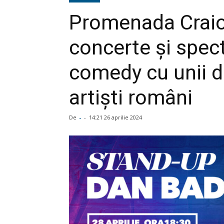
Promenada Craio
concerte și spec
comedy cu unii di
artiști români
De
-
-
14:21 26 aprilie 2024