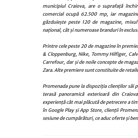
municipiul Craiova, are o suprafață închi
comercial ocupă 62.500 mp, iar magazinu
găzduiește peste 120 de magazine, mixul 
național, cât și numeroase branduri în exclusi
Printre cele peste 20 de magazine în premi
& Cloppenburg, Nike, Tommy Hilfiger, Cal
Carrefour, dar și de noile concepte de magaz
Zara. Alte premiere sunt constituite de retaile
Promenada pune la dispoziția clienților săi 
terasă panoramică exterioară din Craiova
experiență cât mai plăcută de petrecere a tim
în Google Play și App Store, clienții Promen
sesiune de cumpărături, ce aduc oferte și bene