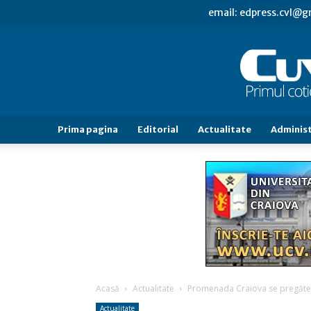
email: edpress.cvl@
Prima pagina
Editorial
Actualitate
Administ
Acasă
Actualitate
Promenada Craiova se pregăteș
Actualitate