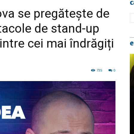
c
va se pregătește de
tacole de stand-up
ntre cei mai îndrăgiți
e
735
0