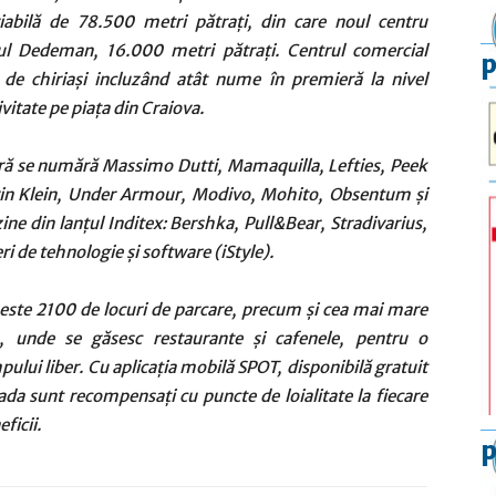
riabilă de 78.500 metri pătrați, din care noul centru
l Dedeman, 16.000 metri pătrați. Centrul comercial
p
de chiriași incluzând atât nume în premieră la nivel
vitate pe piața din Craiova.
eră se numără Massimo Dutti, Mamaquilla, Lefties, Peek
vin Klein, Under Armour, Modivo, Mohito, Obsentum și
ine din lanțul Inditex: Bershka, Pull&Bear, Stradivarius,
ri de tehnologie și software (iStyle).
peste 2100 de locuri de parcare, precum și cea mai mare
, unde se găsesc restaurante și cafenele, pentru o
pului liber. Cu aplicația mobilă SPOT, disponibilă gratuit
ada sunt recompensați cu puncte de loialitate la fiecare
ficii.
p