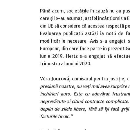
Până acum, societățile în cauză nu au pus
care și le-au asumat, astfel încât Comisia 
din UE să considere că acestea respectă pe 
Evaluarea publicată astăzi ia notă de f
modificările necesare. Avis s-a angajat 
Europcar, din care face parte în prezent Go
iunie 2019. Hertz s-a angajat să efectue
trimestru al anului 2020.
Věra
Jourová
, comisarul pentru justiție,
presiunii noastre, nu veți mai avea surprize n
închirieri auto. Este cu adevărat frustran
neprevăzute și citind contracte complicate
deplin de zilele libere, fără să își facă gr
facturile finale.”