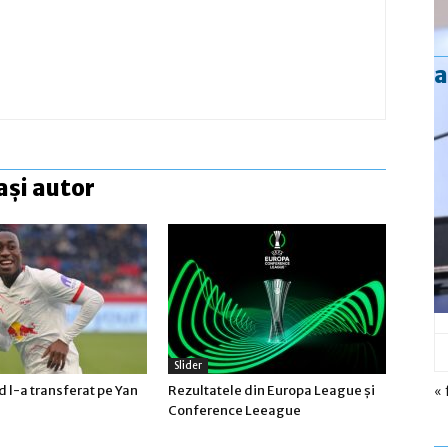
a
ași autor
Slider
« 
 l-a transferat pe Yan
Rezultatele din Europa League şi
Conference Leeague