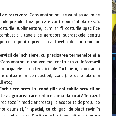
l de rezervare:
Consumatorilor li se va afișa acum pe
nde prețului final pe care vor trebui să îl plătească.
osturile suplimentare, cum ar fi costurile specifice
combustibil, taxele de aeroport, suprataxele pentru
 perceput pentru predarea autovehiculului într-un loc
ervicii de închiriere, cu precizarea termenelor și a
:
Consumatorii nu se vor mai confrunta cu informații
rincipalele caracteristici ale închirierii, cum ar fi
i referitoare la combustibil, condițiile de anulare a
ii etc.;
nchiriere prețul și condițiile aplicabile serviciilor
ește asigurarea care reduce suma datorată în cazul
 precizeze în mod clar prestațiile acoperite de prețul de
or daune și, în special, ce obligații de plată revin în
n astfel de caz. Dacă se achiziționează o asigurare