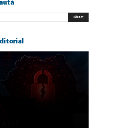
aută
ditorial