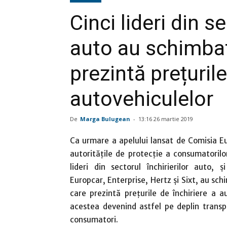
Cinci lideri din se
auto au schimbat
prezintă prețurile
autovehiculelor
De
Marga Bulugean
-
13:16 26 martie 2019
Ca urmare a apelului lansat de Comisia E
autoritățile de protecție a consumatorilor
lideri din sectorul închirierilor auto, 
Europcar, Enterprise, Hertz și Sixt, au sc
care prezintă prețurile de închiriere a au
acestea devenind astfel pe deplin trans
consumatori.