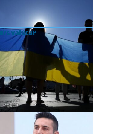
urs valutar
Curs valutar: 07 Aug 2026
EUR
: 5,2554 RON
+0,0041 ▲
USD
: 4,5584 RON
+0,0077 ▲
CHF
: 5,6244 RON
+0,0023 ▲
GBP
: 6,1277 RON
+0,0041 ▲
Convertor valutar
»
Rezultat:
-