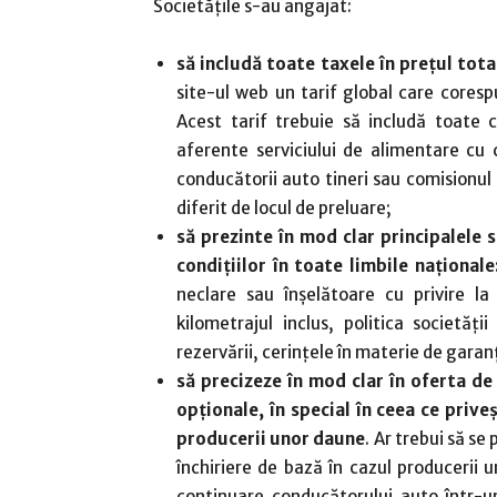
Societățile s-au angajat:
să includă toate taxele în prețul tota
site-ul web un tarif global care corespu
Acest tarif trebuie să includă toate c
aferente serviciului de alimentare cu 
conducătorii auto tineri sau comisionul
diferit de locul de preluare;
să prezinte în mod clar principalele s
condițiilor în toate limbile naționale
neclare sau înșelătoare cu privire la p
kilometrajul inclus, politica societăți
rezervării, cerințele în materie de garanț
să precizeze în mod clar în oferta de î
opționale, în special în ceea ce priv
producerii unor daune
. Ar trebui să se
închiriere de bază în cazul producerii un
continuare conducătorului auto într-u