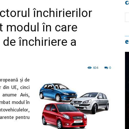
c
ctorul închirierilor
 modul în care
 de închiriere a
e
604
0
uropeană și de
 din UE, cinci
și anume Avis,
himbat modul în
tovehiculelor,
parente pentru