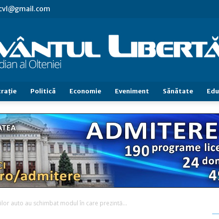
.cvl@gmail.com
raţie
Politică
Economie
Eveniment
Sănătate
Edu
Cuvântul
Libertăţii
erilor auto au schimbat modul în care prezintă...