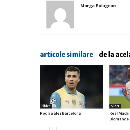
Marga Bulugean
articole similare
de la acel
Slider
Slider
Rodri a ales Barcelona
Real Madrid
Diomande