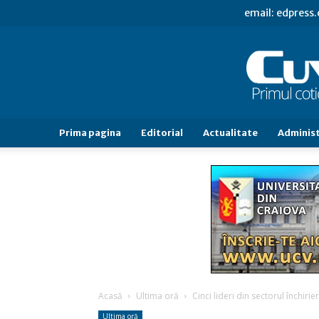
email: edpress
Prima pagina
Editorial
Actualitate
Administ
Acasă
Ultima oră
Cinci lideri din sectorul închiri
Ultima oră