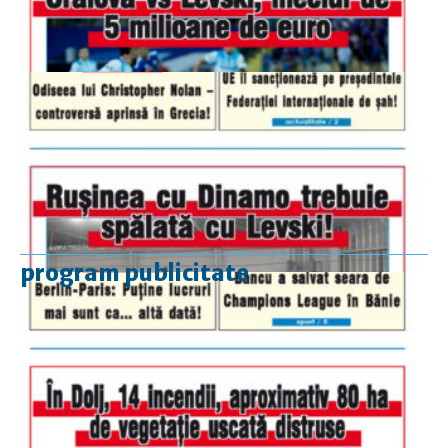
program publicitate
luni-vineri
9.00 - 17.00
sâmbătă
închis
duminică
9.00 - 12.00