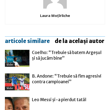
Laura Moţîrliche
articole similare
de la același autor
Coelho: “Trebuie să batem Argeşul
şi să jucăm bine”
Slider
B. Andone: “Trebuie să fim agresivi
contra campioanei”
Slider
Leo Messi şi-a pierdut tatăl