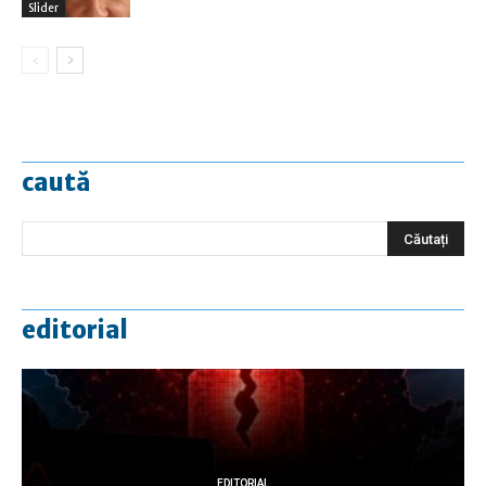
Slider
caută
editorial
EDITORIAL
EDITORIAL
EDITORIAL