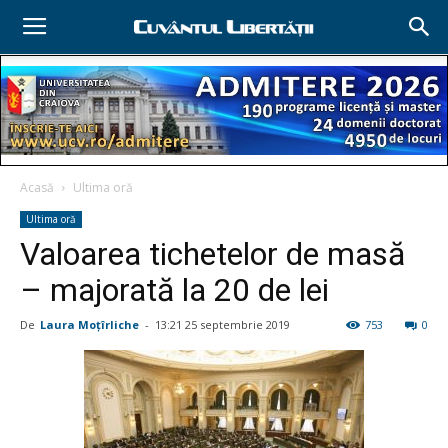
Acasă
Ultima oră
Ultima oră
Valoarea tichetelor de masă
– majorată la 20 de lei
De
Laura Moţîrliche
-
13:21 25 septembrie 2019
753
0