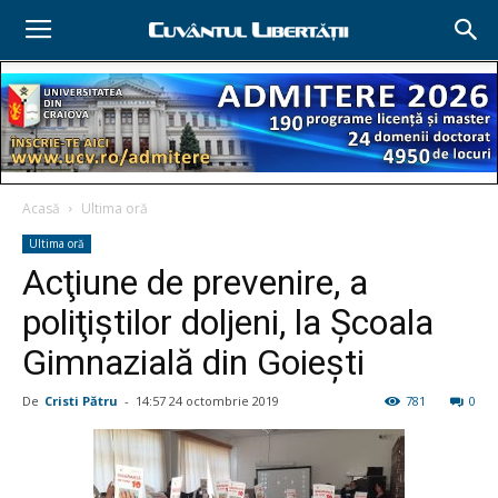
Acasă
Ultima oră
Ultima oră
Acţiune de prevenire, a
poliţiştilor doljeni, la Şcoala
Gimnazială din Goieşti
De
Cristi Pătru
-
14:57 24 octombrie 2019
781
0