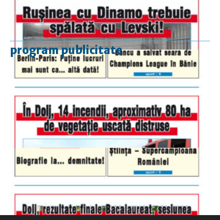
program publicitate
luni-vineri
9.00 - 17.00
sâmbătă
închis
duminică
9.00 - 12.00