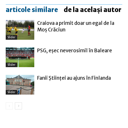
articole similare
de la același autor
Craiova a primit doar un egal de la
Moş Crăciun
Slider
PSG, eşec neverosimil în Baleare
Slider
Fanii Ştiinţei au ajuns în Finlanda
Slider