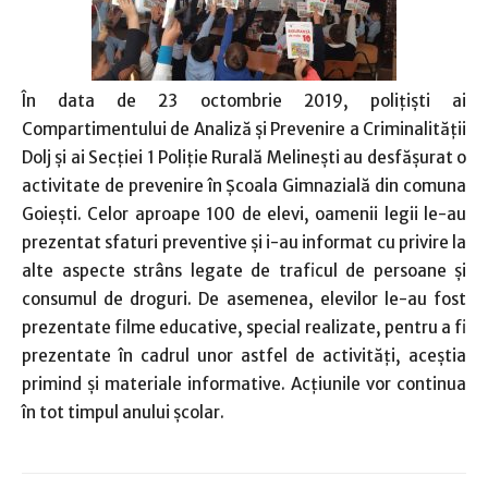
În data de 23 octombrie 2019, poliţişti ai
Compartimentului de Analiză şi Prevenire a Criminalităţii
Dolj şi ai Secţiei 1 Poliţie Rurală Melineşti au desfăşurat o
activitate de prevenire în Şcoala Gimnazială din comuna
Goieşti. Celor aproape 100 de elevi, oamenii legii le-au
prezentat sfaturi preventive şi i-au informat cu privire la
alte aspecte strâns legate de traficul de persoane şi
consumul de droguri. De asemenea, elevilor le-au fost
prezentate filme educative, special realizate, pentru a fi
prezentate în cadrul unor astfel de activităţi, aceştia
primind şi materiale informative. Acţiunile vor continua
în tot timpul anului şcolar.