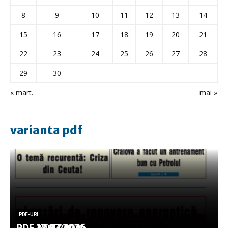
8
9
10
11
12
13
14
15
16
17
18
19
20
21
22
23
24
25
26
27
28
29
30
« mart.
mai »
varianta pdf
PDF-URI
PDF-URI
PDF-URI
PDF-URI
PDF-URI
PDF 3.08.2026
PDF 29.07.2026
PDF 27.07.2026
PDF 17.07.2026
PDF 14.07.2026