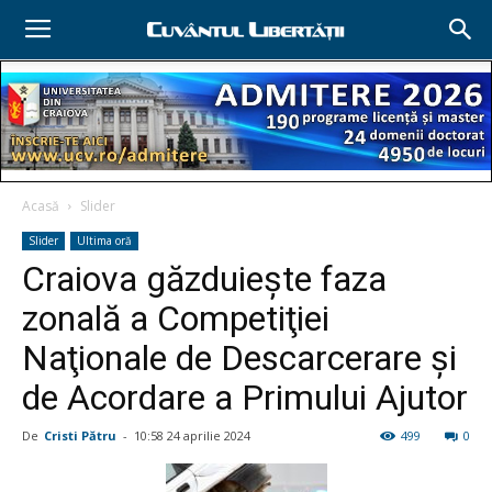
Acasă
Slider
Slider
Ultima oră
Craiova găzduiește faza
zonală a Competiţiei
Naţionale de Descarcerare şi
de Acordare a Primului Ajutor
De
Cristi Pătru
-
10:58 24 aprilie 2024
499
0