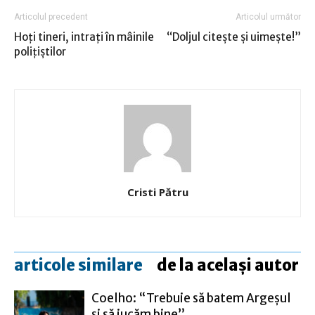
Articolul precedent
Articolul următor
Hoţi tineri, intraţi în mâinile
“Doljul citeşte şi uimeşte!”
poliţiştilor
Cristi Pătru
articole similare
de la același autor
Coelho: “Trebuie să batem Argeşul
şi să jucăm bine”