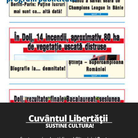
luni-vineri
9.00 - 17.00
sâmbătă
închis
duminică
9.00 - 12.00