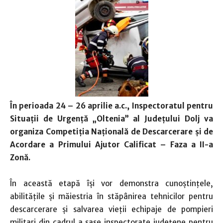
În perioada 24 – 26 aprilie a.c., Inspectoratul pentru
Situații de Urgență „Oltenia” al Județului Dolj va
organiza Competiția Națională de Descarcerare și de
Acordare a Primului Ajutor Calificat – Faza a II-a
Zonă.
În această etapă își vor demonstra cunoştinţele,
abilităţile şi măiestria în stăpânirea tehnicilor pentru
descarcerare şi salvarea vieţii echipaje de pompieri
militari din cadrul a şase inspectorate judeţene pentru