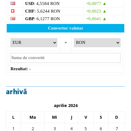
USD
: 4,5584 RON
+0,0077 ▲
CHF
: 5,6244 RON
+0,0023 ▲
GBP
: 6,1277 RON
+0,0041 ▲
Convertor valutar
»
Rezultat:
-
arhivă
aprilie 2024
L
Ma
Mi
J
V
S
D
1
2
3
4
5
6
7