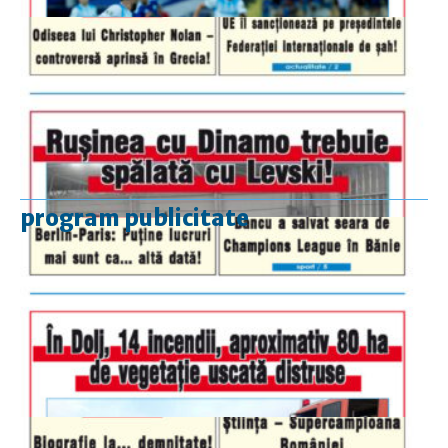
program publicitate
luni-vineri
9.00 - 17.00
sâmbătă
închis
duminică
9.00 - 12.00