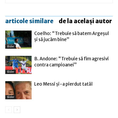
articole similare
de la același autor
Coelho: “Trebuie să batem Argeşul
şi să jucăm bine”
Slider
B. Andone: “Trebuie să fim agresivi
contra campioanei”
Slider
Leo Messi şi-a pierdut tatăl
Slider