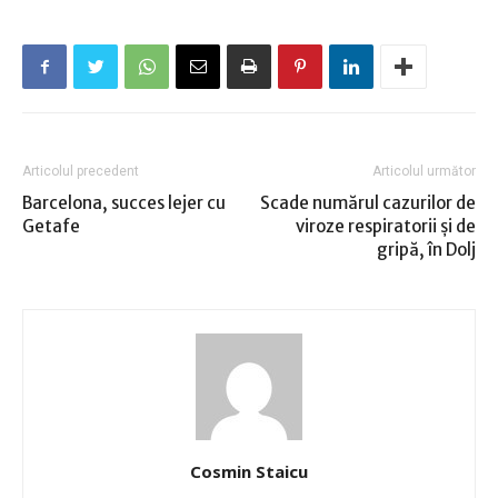
Articolul precedent
Articolul următor
Barcelona, succes lejer cu
Scade numărul cazurilor de
Getafe
viroze respiratorii şi de
gripă, în Dolj
Cosmin Staicu