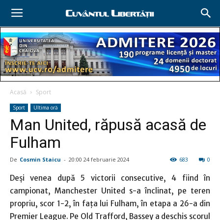
Acasă
Sport
Sport
Ultima oră
Man United, răpusă acasă de
Fulham
De
Cosmin Staicu
-
20:00 24 februarie 2024
683
0
Deşi venea după 5 victorii consecutive, 4 fiind în
campionat, Manchester United s-a înclinat, pe teren
propriu, scor 1-2, în faţa lui Fulham, în etapa a 26-a din
Premier League. Pe Old Trafford, Bassey a deschis scorul