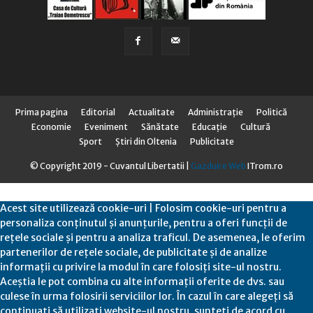
Prima pagina
Editorial
Actualitate
Administraţie
Politică
Economie
Eveniment
Sănătate
Educaţie
Cultură
Sport
Știri din Oltenia
Publicitate
© Copyright 2019 - Cuvantul Libertatii |
Gazduire Web
ITrom.ro
Acest site utilizează cookie-uri | Folosim cookie-uri pentru a
personaliza conținutul și anunțurile, pentru a oferi funcții de
rețele sociale și pentru a analiza traficul. De asemenea, le oferim
partenerilor de rețele sociale, de publicitate și de analize
informații cu privire la modul în care folosiți site-ul nostru.
Aceștia le pot combina cu alte informații oferite de dvs. sau
culese în urma folosirii serviciilor lor. În cazul în care alegeți să
continuați să utilizați website-ul nostru, sunteți de acord cu