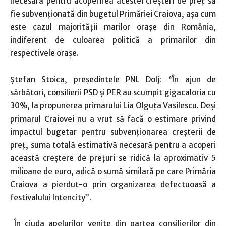
necesară pentru acoperirea acestei creșteri de preț să
fie subvenţionată din bugetul Primăriei Craiova, aşa cum
este cazul majorităţii marilor oraşe din România,
indiferent de culoarea politică a primarilor din
respectivele oraşe.
Ştefan Stoica, preşedintele PNL Dolj:
“
În ajun de
sărbători, consilierii PSD și PER au scumpit gigacaloria cu
30%, la propunerea primarului Lia Olguţa Vasilescu. Deşi
primarul Craiovei nu a vrut să facă o estimare privind
impactul bugetar pentru subvenţionarea creşterii de
preţ, suma totală estimativă necesară pentru a acoperi
această creştere de prețuri se ridică la aproximativ 5
milioane de euro, adică o sumă similară pe care Primăria
Craiova a pierdut-o prin organizarea defectuoasă a
festivalului Intencity’’.
În ciuda apelurilor venite din partea consilierilor din