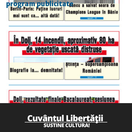
program publicitate
luni-vineri
9.00 - 17.00
sâmbătă
închis
duminică
9.00 - 12.00