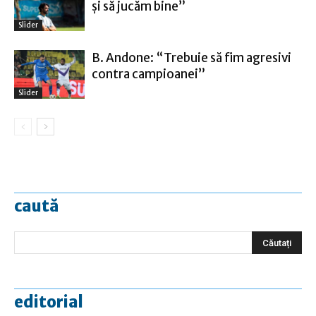
şi să jucăm bine”
Slider
B. Andone: “Trebuie să fim agresivi
contra campioanei”
Slider
caută
editorial