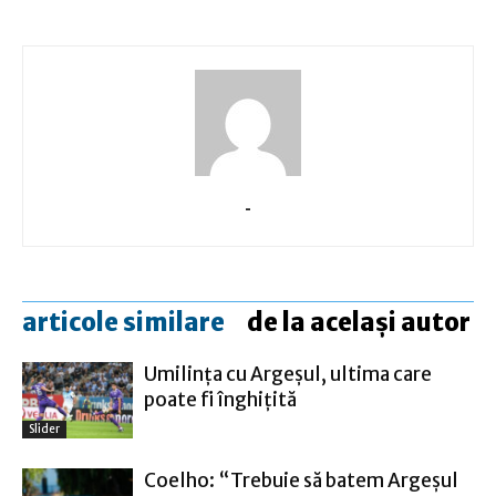
-
articole similare
de la același autor
Umilinţa cu Argeşul, ultima care
poate fi înghiţită
Slider
Coelho: “Trebuie să batem Argeşul