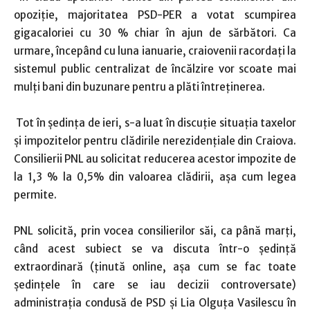
opoziție, majoritatea PSD-PER a votat scumpirea
gigacaloriei cu 30 % chiar în ajun de sărbători. Ca
urmare, începând cu luna ianuarie, craiovenii racordaţi la
sistemul public centralizat de încălzire vor scoate mai
mulți bani din buzunare pentru a plăti întreținerea.
Tot în ședința de ieri, s-a luat în discuție situația taxelor
și impozitelor pentru clădirile nerezidențiale din Craiova.
Consilierii PNL au solicitat reducerea acestor impozite de
la 1,3 % la 0,5% din valoarea clădirii, așa cum legea
permite.
PNL solicită, prin vocea consilierilor săi, ca până marți,
când acest subiect se va discuta într-o ședință
extraordinară (ținută online, așa cum se fac toate
ședințele în care se iau decizii controversate)
administrația condusă de PSD şi Lia Olguţa Vasilescu în