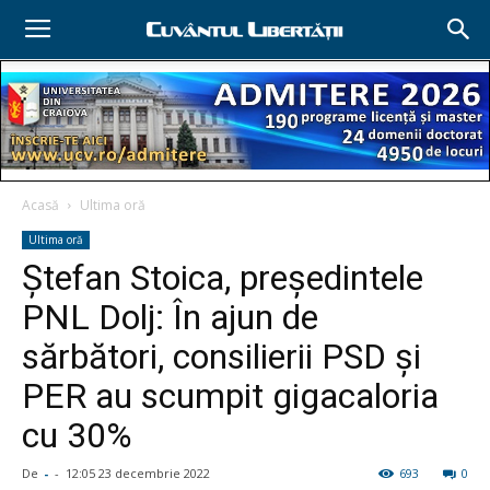
Acasă
Ultima oră
Ultima oră
Ştefan Stoica, preşedintele
PNL Dolj: În ajun de
sărbători, consilierii PSD și
PER au scumpit gigacaloria
cu 30%
De
-
-
12:05 23 decembrie 2022
693
0