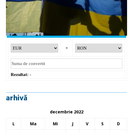
EUR
: 5,2554 RON
+0,0041 ▲
USD
: 4,5584 RON
+0,0077 ▲
CHF
: 5,6244 RON
+0,0023 ▲
GBP
: 6,1277 RON
+0,0041 ▲
Convertor valutar
»
Rezultat:
-
arhivă
decembrie 2022
L
Ma
Mi
J
V
S
D