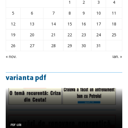
1
2
3
4
5
6
7
8
9
10
11
12
13
14
15
16
17
18
19
20
21
22
23
24
25
26
27
28
29
30
31
« nov.
ian. »
varianta pdf
PDF-URI
PDF-URI
PDF-URI
PDF-URI
PDF-URI