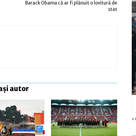
Barack Obama că ar fi plănuit o lovitură de
stat
a
ași autor
« 