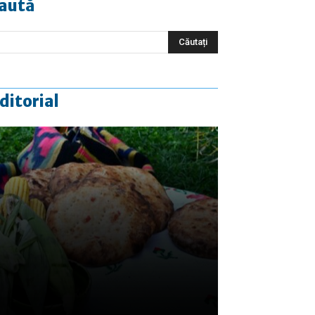
aută
ditorial