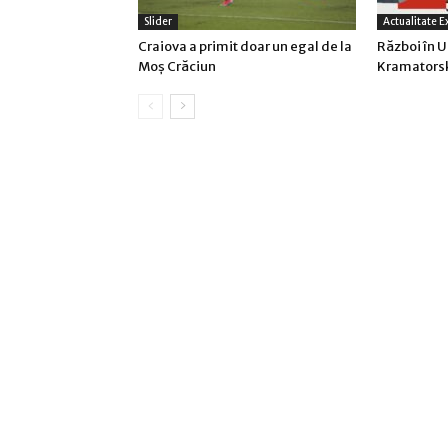
Slider
Actualitate E
Craiova a primit doar un egal de la
Război în U
Moş Crăciun
Kramatorsk