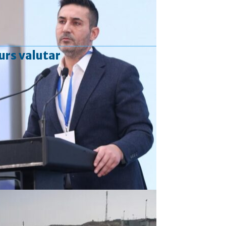
urs valutar
Curs valutar: 06 Aug 2026
EUR
: 5,2513 RON
+0,0024 ▲
USD
: 4,5507 RON
+0,0027 ▲
CHF
: 5,6221 RON
+0,0011 ▲
GBP
: 6,1236 RON
-0,0008 ▼
Convertor valutar
»
Rezultat:
-