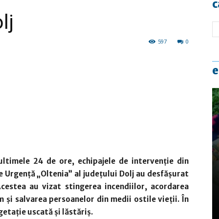
c
lj
597
0
e
ultimele 24 de ore, echipajele de intervenție din
e Urgență „Oltenia” al județului Dolj au desfășurat
cestea au vizat stingerea incendiilor, acordarea
 și salvarea persoanelor din medii ostile vieții. În
etaţie uscată şi lăstăriş.