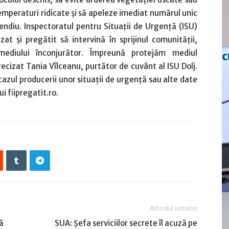
 temperaturi ridicate și să apeleze imediat numărul unic
cendiu. Inspectoratul pentru Situații de Urgență (ISU)
at și pregătit să intervină în sprijinul comunității,
 mediului înconjurător. Împreună protejăm mediul
c
recizat Tania Vîlceanu, purtător de cuvânt al ISU Dolj.
azul producerii unor situații de urgență sau alte date
ui fiipregatit.ro.
Articolul următor
ră
SUA: Şefa serviciilor secrete îl acuză pe