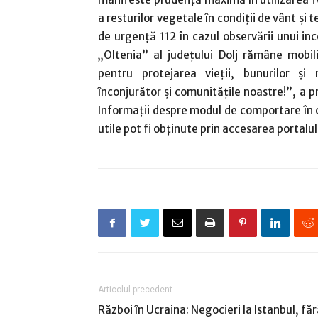
a resturilor vegetale în condiții de vânt și
de urgență 112 în cazul observării unui in
„Oltenia” al județului Dolj rămâne mobiliz
pentru protejarea vieții, bunurilor și
înconjurător și comunitățile noastre!”, a p
Informații despre modul de comportare în c
utile pot fi obținute prin accesarea portalul
Articolul precedent
Război în Ucraina: Negocieri la Istanbul, fă