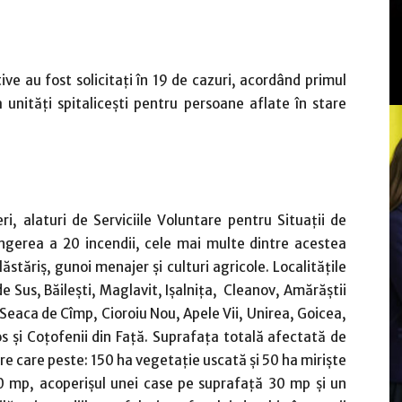
ive au fost solicitați în 19 de cazuri, acordând primul
a unități spitalicești pentru persoane aflate în stare
i, alaturi de Serviciile Voluntare pentru Situații de
ingerea a 20 incendii, cele mai multe dintre acestea
lăstăriș, gunoi menajer și culturi agricole. Localitățile
e Sus, Băilești, Maglavit, Ișalnița, Cleanov, Amărăștii
, Seaca de Cîmp, Cioroiu Nou, Apele Vii, Unirea, Goicea,
s și Coțofenii din Față. Suprafața totală afectată de
re care peste: 150 ha vegetație uscată și 50 ha miriște
40 mp, acoperișul unei case pe suprafață 30 mp și un