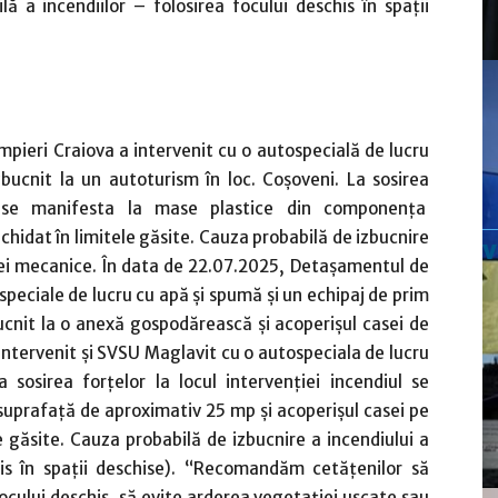
 a incendiilor – folosirea focului deschis în spații
pieri Craiova a intervenit cu o autospecială de lucru
bucnit la un autoturism în loc. Coșoveni. La sosirea
iul se manifesta la mase plastice din componența
chidat în limitele găsite. Cauza probabilă de izbucnire
ântei mecanice. În data de 22.07.2025, Detașamentul de
peciale de lucru cu apă și spumă și un echipaj de prim
ucnit la o anexă gospodărească și acoperișul casei de
intervenit și SVSU Maglavit cu o autospeciala de lucru
 sosirea forțelor la locul intervenției incendiul se
uprafață de aproximativ 25 mp și acoperișul casei pe
e găsite. Cauza probabilă de izbucnire a incendiului a
chis în spații deschise). “Recomandăm cetățenilor să
cului deschis, să evite arderea vegetației uscate sau