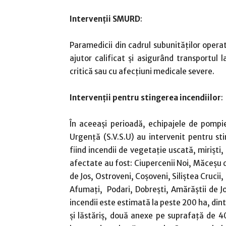
Intervenții SMURD
:
Paramedicii din cadrul subunităților operat
ajutor calificat și asigurând transportul l
critică sau cu afecțiuni medicale severe.
Intervenții pentru stingerea incendiilor
:
În aceeași perioadă, echipajele de pompier
Urgență (S.V.S.U) au intervenit pentru st
fiind incendii de vegetație uscată, miriști, 
afectate au fost: Ciupercenii Noi, Măceșu d
de Jos, Ostroveni, Coșoveni, Siliștea Crucii
Afumați, Podari, Dobrești, Amărăștii de Jo
incendii este estimată la peste 200 ha, dint
și lăstăriș, două anexe pe suprafață de 