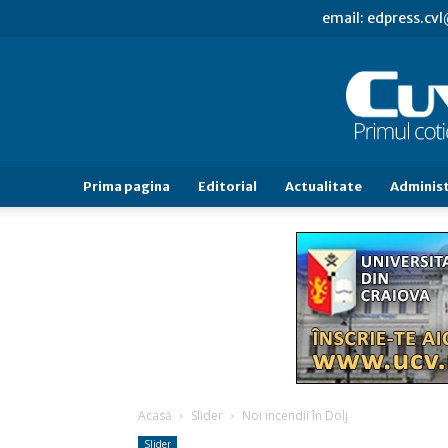
email: edpress.c
Prima pagina
Editorial
Actualitate
Administ
Acasă
Slider
Noi incendii în Dolj
Slider