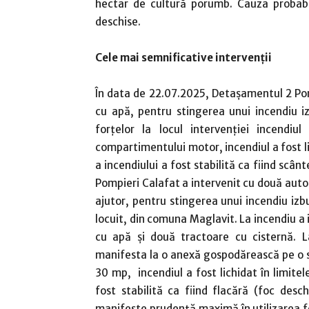
hectar de cultură porumb. Cauza probabilă
deschise.
Cele mai
semnificative intervenții
În data de 22.07.2025, Detașamentul 2 Pom
cu apă, pentru stingerea unui incendiu iz
forțelor la locul intervenției incend
compartimentului motor, incendiul a fost li
a incendiului a fost stabilită ca fiind sc
Pompieri Calafat a intervenit cu două autos
ajutor, pentru stingerea unui incendiu izb
locuit, din comuna Maglavit. La incendiu a 
cu apă și două tractoare cu cisternă. La
manifesta la o anexă gospodărească pe o s
30 mp, incendiul a fost lichidat în limitel
fost stabilită ca fiind flacără (foc des
manifeste prudență maximă în utilizarea fo