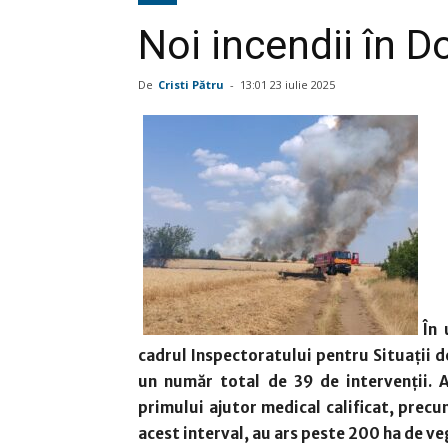
Noi incendii în Do
De
Cristi Pătru
-
13:01 23 iulie 2025
În 
cadrul Inspectoratului pentru Situații d
un număr total de 39 de intervenții. A
primului ajutor medical calificat, precum
acest interval, au ars peste 200 ha de veg