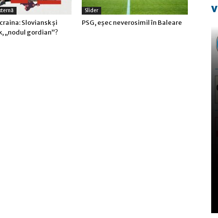
v
xternă
Slider
craina: Sloviansk şi
PSG, eşec neverosimil în Baleare
, „nodul gordian”?