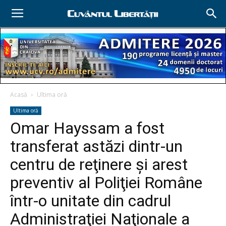
Acasă
Ultima oră
Ultima oră
Omar Hayssam a fost
transferat astăzi dintr-un
centru de reţinere şi arest
preventiv al Poliţiei Române
într-o unitate din cadrul
Administraţiei Naţionale a