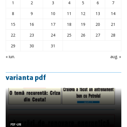
1
2
3
4
5
6
7
8
9
10
11
12
13
14
15
16
17
18
19
20
21
22
23
24
25
26
27
28
29
30
31
« iun.
aug. »
varianta pdf
PDF-URI
PDF-URI
PDF-URI
PDF-URI
PDF-URI