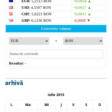
EUR
: 5,2513 RON
+0,0024 ▲
USD
: 4,5507 RON
+0,0027 ▲
CHF
: 5,6221 RON
+0,0011 ▲
GBP
: 6,1236 RON
-0,0008 ▼
Convertor valutar
»
Rezultat:
-
arhivă
iulie 2013
L
Ma
Mi
J
V
S
D