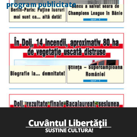
program publicitate
luni-vineri
9.00 - 17.00
sâmbătă
închis
duminică
9.00 - 12.00