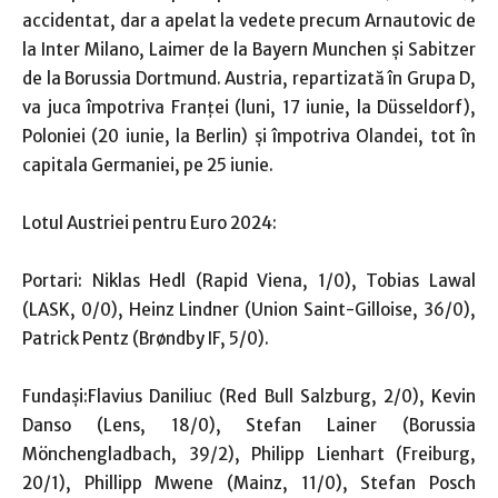
accidentat, dar a apelat la vedete precum Arnautovic de
la Inter Milano, Laimer de la Bayern Munchen şi Sabitzer
de la Borussia Dortmund. Austria, repartizată în Grupa D,
va juca împotriva Franţei (luni, 17 iunie, la Düsseldorf),
Poloniei (20 iunie, la Berlin) şi împotriva Olandei, tot în
capitala Germaniei, pe 25 iunie.
Lotul Austriei pentru Euro 2024:
Portari: Niklas Hedl (Rapid Viena, 1/0), Tobias Lawal
(LASK, 0/0), Heinz Lindner (Union Saint-Gilloise, 36/0),
Patrick Pentz (Brøndby IF, 5/0).
Fundaşi:Flavius Daniliuc (Red Bull Salzburg, 2/0), Kevin
Danso (Lens, 18/0), Stefan Lainer (Borussia
Mönchengladbach, 39/2), Philipp Lienhart (Freiburg,
20/1), Phillipp Mwene (Mainz, 11/0), Stefan Posch