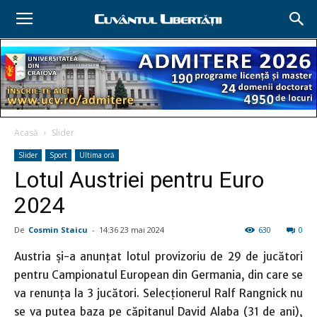
Acasă
Slider
Slider
Sport
Ultima oră
Lotul Austriei pentru Euro
2024
De
Cosmin Staicu
-
14:36 23 mai 2024
630
0
Austria și-a anunțat lotul provizoriu de 29 de jucători
pentru Campionatul European din Germania, din care se
va renunţa la 3 jucători. Selecţionerul Ralf Rangnick nu
se va putea baza pe căpitanul David Alaba (31 de ani),