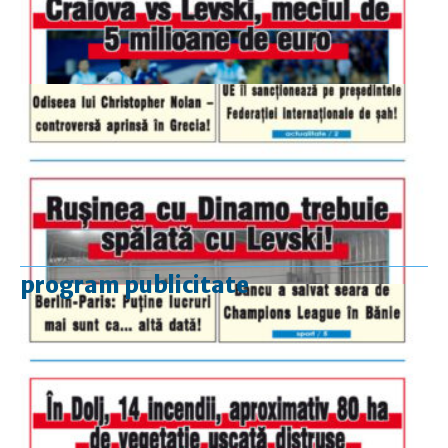
program publicitate
luni-vineri
9.00 - 17.00
sâmbătă
închis
duminică
9.00 - 12.00