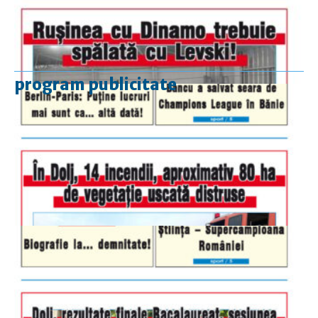
program publicitate
luni-vineri
9.00 - 17.00
sâmbătă
închis
duminică
9.00 - 12.00