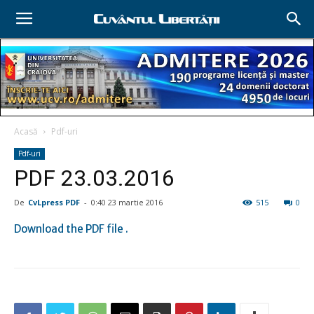
Acasă
Pdf-uri
Pdf-uri
PDF 23.03.2016
De
CvLpress PDF
-
0:40 23 martie 2016
515
0
Download the PDF file .