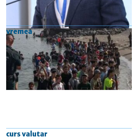
vremea
curs valutar