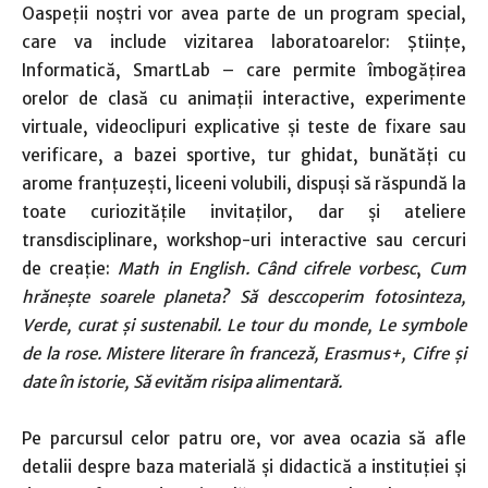
Oaspeţii noştri vor avea parte de un program special,
care va include vizitarea laboratoarelor: Știinţe,
Informatică, SmartLab – care permite îmbogăţirea
orelor de clasă cu animaţii interactive, experimente
virtuale, videoclipuri explicative şi teste de fixare sau
verificare, a bazei sportive, tur ghidat, bunătăţi cu
arome franţuzeşti, liceeni volubili, dispuşi să răspundă la
toate curiozităţile invitaţilor, dar şi ateliere
transdisciplinare, workshop-uri interactive sau cercuri
de creaţie:
Math in English. Când cifrele vorbesc
,
Cum
hrăneşte soarele planeta? Să desccoperim fotosinteza,
Verde, curat şi sustenabil. Le tour du monde, Le symbole
de la rose. Mistere literare în franceză, Erasmus+, Cifre şi
date în istorie, Să evităm risipa alimentară.
Pe parcursul celor patru ore, vor avea ocazia să afle
detalii despre baza materială şi didactică a instituţiei şi