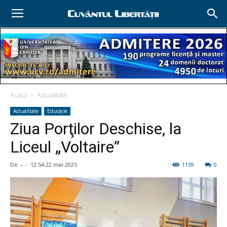
Acasă
Actualitate
Actualitate
Educație
Ziua Porţilor Deschise, la
Liceul „Voltaire”
De
-
-
12:54 22 mai 2025
1159
0