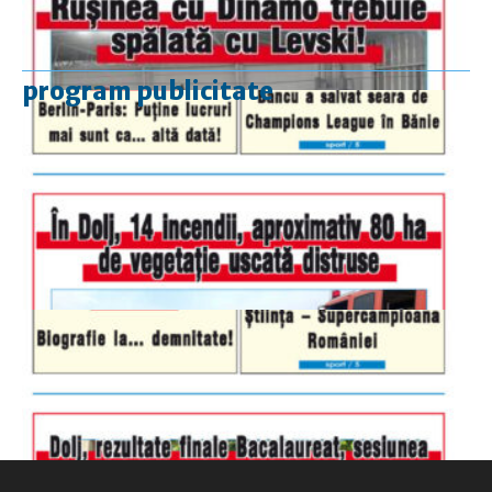
program publicitate
luni-vineri
9.00 - 17.00
sâmbătă
închis
duminică
9.00 - 12.00