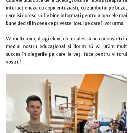
Cadrele didactice de la Liceul „Voltaire” abia aşteaptă să
interacţioneze cu copii entuziaşti, cu zâmbetul pe buze,
care îşi doresc să fie bine informaţi pentru a lua cele mai
bune decizii în ceea ce priveşte liceul pe care îl vor urma.
Vă mulţumim, dragi elevi, că aţi ales să ne cunoaşteţi în
mediul nostru educaţional şi dorim să vă urăm mult
succes în alegerile pe care le veţi face pentru viitorul
vostru!