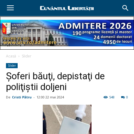
Acasă
Slider
Slider
Şoferi băuţi, depistaţi de
poliţiştii doljeni
De
Cristi Pătru
-
12:00 22 mai 2024
548
0