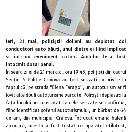
Ieri, 21 mai, poliţiştii doljeni au depistat doi
conducători auto băuţi, unul dintre ei fiind implicat
şi într-un eveniment rutier. Ambilor le-a fost
întocmit dosar penal.
În seara zilei de 21 mai a.c., ora 19:45, polițiști din cadrul
Secției 5 Poliție Craiova au fost sesizați cu privire la
faptul că, pe strada “Elena Farago”, un autoturism ar fi
lovit alte două autoturisme parcate. Polițiștii deplasați la
fața locului au constatat că cele sesizate se confirmă,
fiind identificat șoferul autoturismului, un bărbat de 64
de ani, din municipiul Craiova. Întrucât emana halenă
alcoolică, acesta a fost testat cu aparatul etilotest,