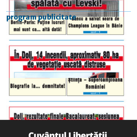
program publicitate
luni-vineri
9.00 - 17.00
sâmbătă
închis
duminică
9.00 - 12.00