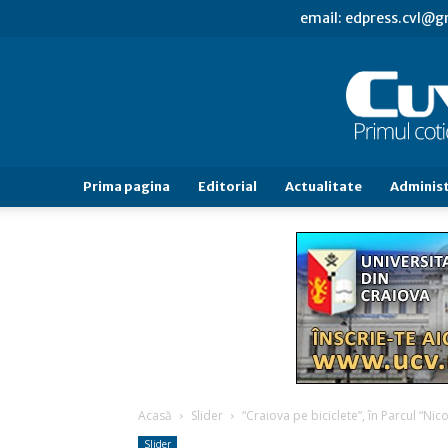
email: edpress.cvl@
Prima pagina
Editorial
Actualitate
Administ
Acasă
Slider
“Craiova pe biciclete”, în Parcul “N
Slider