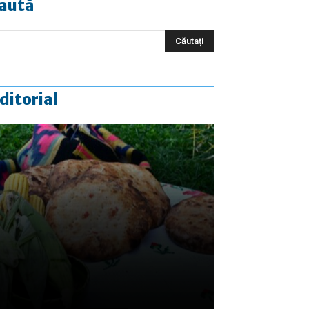
aută
ditorial