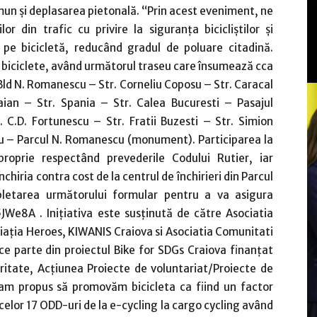
omun și deplasarea pietonală. “Prin acest eveniment, ne
r din trafic cu privire la siguranţa bicicliştilor şi
e bicicletă, reducând gradul de poluare citadină.
 biciclete, având următorul traseu care însumează cca
d N. Romanescu – Str. Corneliu Coposu – Str. Caracal
ian – Str. Spania – Str. Calea Bucuresti – Pasajul
. C.D. Fortunescu – Str. Fratii Buzesti – Str. Simion
cu – Parcul N. Romanescu (monument). Participarea la
roprie respectând prevederile Codului Rutier, iar
chiria contra cost de la centrul de închirieri din Parcul
etarea următorului formular pentru a va asigura
JWe8A . Inițiativa este susținută de către Asociatia
iația Heroes, KIWANIS Craiova si Asociatia Comunitati
ce parte din proiectul Bike for SDGs Craiova finanțat
ritate, Acțiunea Proiecte de voluntariat/Proiecte de
e-am propus să promovăm bicicleta ca fiind un factor
celor 17 ODD-uri de la e-cycling la cargo cycling având