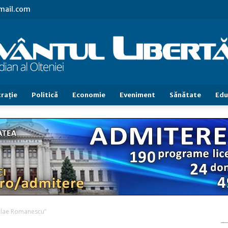
gmail.com
raţie
Politică
Economie
Eveniment
Sănătate
Edu
Cuvântul
Libertăţii
icolae Romanescu”