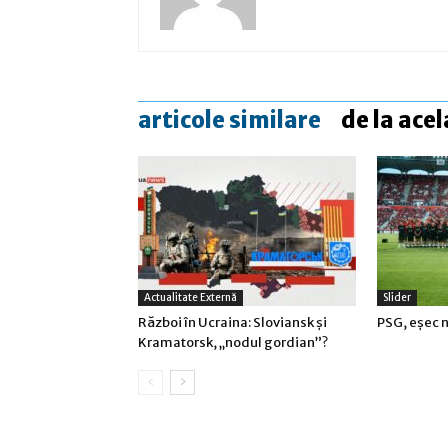
articole similare
de la acel
Actualitate Externă
Slider
Război în Ucraina: Sloviansk şi
PSG, eşec n
Kramatorsk, „nodul gordian”?