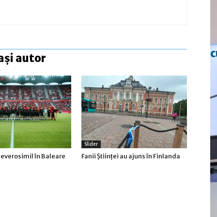
c
ași autor
Slider
everosimil în Baleare
Fanii Ştiinţei au ajuns în Finlanda