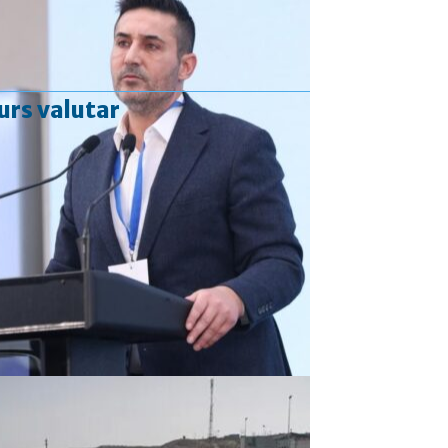
urs valutar
Curs valutar: 06 Aug 2026
EUR
: 5,2513 RON
+0,0024 ▲
USD
: 4,5507 RON
+0,0027 ▲
CHF
: 5,6221 RON
+0,0011 ▲
GBP
: 6,1236 RON
-0,0008 ▼
Convertor valutar
»
Rezultat:
-