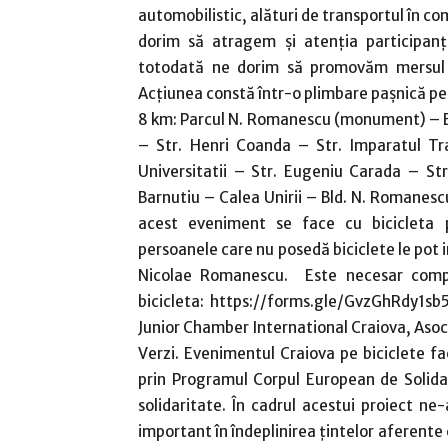
automobilistic, alături de transportul în c
dorim să atragem și atenţia participanţilo
totodată ne dorim să promovăm mersul p
Acţiunea constă într-o plimbare paşnică pe
8 km: Parcul N. Romanescu (monument) – Bl
– Str. Henri Coanda – Str. Imparatul Tra
Universitatii – Str. Eugeniu Carada – Str
Barnutiu – Calea Unirii – Bld. N. Romanes
acest eveniment se face cu bicicleta p
persoanele care nu posedă biciclete le pot in
Nicolae Romanescu. Este necesar compl
bicicleta: https://forms.gle/GvzGhRdy1sb5
Junior Chamber International Craiova, Asoc
Verzi. Evenimentul Craiova pe biciclete fa
prin Programul Corpul European de Solida
solidaritate. În cadrul acestui proiect n
important în îndeplinirea țintelor aferente 