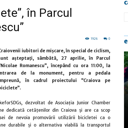
c
ete”, în Parcul
escu”
1926
0
e
Craiovenii iubitori de mişcare, în special de ciclism,
sunt aşteptaţi, sâmbătă, 27 aprilie, în Parcul
“Nicolae Romanescu”, începând cu ora 11:00, la
intrarea de la monument, pentru a pedala
împreună, în cadrul proiectului “Craiova pe
biciclete”.
ikeforSDGs, dezvoltat de Asociația Junior Chamber
ne dedicată cetățenilor din Craiova şi are ca scop
sei de nevoia promovării utilizării bicicletei ca o
e durabile și o alternativa viabilă la transportul