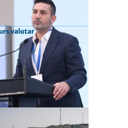
urs valutar
Curs valutar: 06 Aug 2026
EUR
: 5,2513 RON
+0,0024 ▲
USD
: 4,5507 RON
+0,0027 ▲
CHF
: 5,6221 RON
+0,0011 ▲
GBP
: 6,1236 RON
-0,0008 ▼
Convertor valutar
»
Rezultat:
-