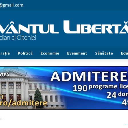
vl@gmail.com
raţie
Politică
Economie
Eveniment
Sănătate
Edu
Cuvântul
Libertăţii
oli