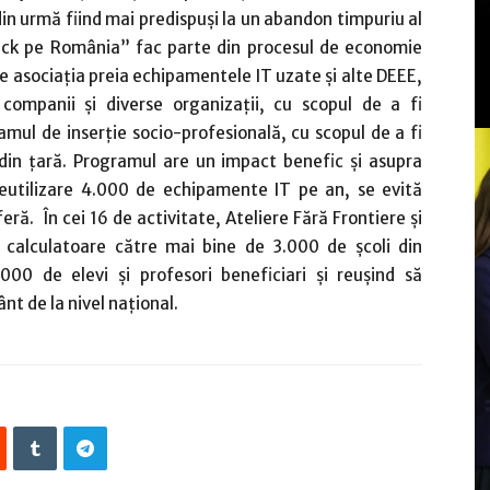
 din urmă fiind mai predispuși la un abandon timpuriu al
Click pe România” fac parte din procesul de economie
are asociația preia echipamentele IT uzate și alte DEEE,
 companii și diverse organizații, cu scopul de a fi
amul de inserție socio-profesională, cu scopul de a fi
 din țară. Programul are un impact benefic și asupra
reutilizare 4.000 de echipamente IT pe an, se evită
ă. În cei 16 de activitate, Ateliere Fără Frontiere și
 calculatoare către mai bine de 3.000 de școli din
00 de elevi și profesori beneficiari și reușind să
nt de la nivel național.