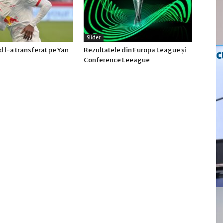
Slider
 l-a transferat pe Yan
Rezultatele din Europa League şi
c
Conference Leeague