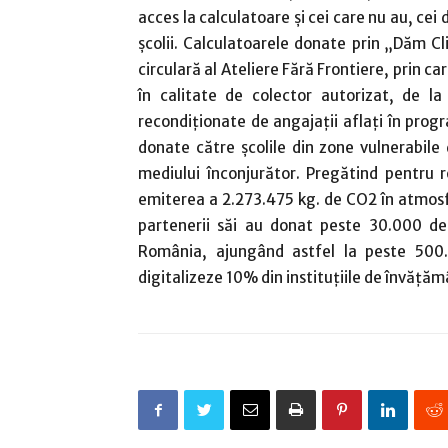
acces la calculatoare și cei care nu au, cei
școlii. Calculatoarele donate prin „Dăm 
circulară al Ateliere Fără Frontiere, prin c
în calitate de colector autorizat, de la
recondiționate de angajații aflați în progr
donate către școlile din zone vulnerabile
mediului înconjurător. Pregătind pentru 
emiterea a 2.273.475 kg. de CO2 în atmosfer
partenerii săi au donat peste 30.000 de
România, ajungând astfel la peste 500.0
digitalizeze 10% din instituțiile de învățămâ