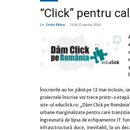
“Click” pentru ca
De
Cristi Pătru
-
13:59 22 aprilie 2024
Înscrierile au loc până pe 12 mai inclusiv, 
proiectele înscrise vor trece printr-o etapă 
site-ul educlick.ro. „Dăm Click pe România” v
urbane marginalizate pentru care tranziția c
îngreunată de lipsa de echipamente IT func
infrasctructură duce, inevitabil, la un dec