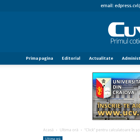
email: edpress.c
Prima pagina
Editorial
Actualitate
Administ
Acasă
Ultima oră
“Click” pentru calculatoare în şc
Ultima oră