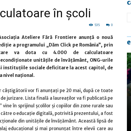
c
lculatoare în şcoli
535
0
Asocia
ț
ia Ateliere Fără Frontiere anun
ț
ă o nouă
e
edi
ț
ie a programului „Dăm Click pe România”, prin
care va dota cu 4.000 de calculatoare
recondi
ț
ionate unită
ț
ile de învă
ț
ământ, ONG-urile
ș
i institu
ț
iile sociale deficitare la acest capitol, de
la nivel na
ț
ional.
iar câștigătorii vor fi anunțați pe 20 mai, după ce toate
de jurizare. Lista finală a laureaților va fi publicată pe
ine în sprijinul școlilor și copiilor din zone rurale sau
ătre o educație digitală, potrivită prezentului, a fost
ționale din unitățile de învățământ. Această lipsă de
alaj educațional și mai pronunțat între elevii care au