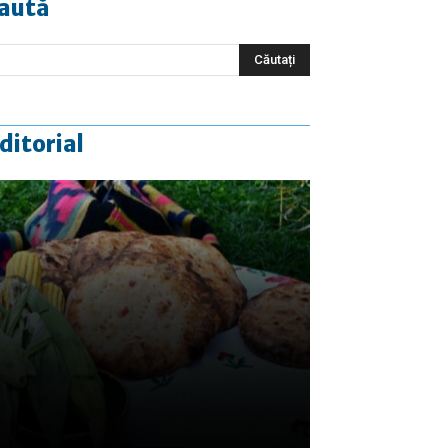
aută
ditorial