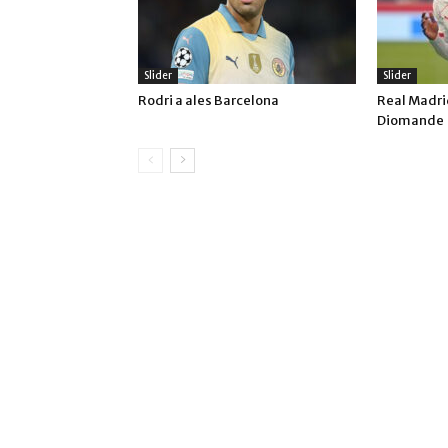
Slider
Slider
Rodri a ales Barcelona
Real Madrid
Diomande