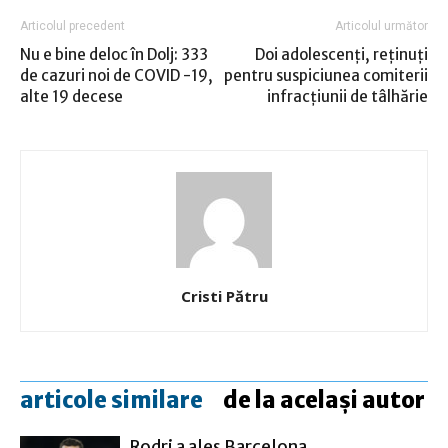
Articolul precedent
Articolul următor
Nu e bine deloc în Dolj: 333
Doi adolescenţi, reţinuţi
de cazuri noi de COVID -19,
pentru suspiciunea comiterii
alte 19 decese
infracţiunii de tâlhărie
Cristi Pătru
articole similare
de la același autor
Rodri a ales Barcelona