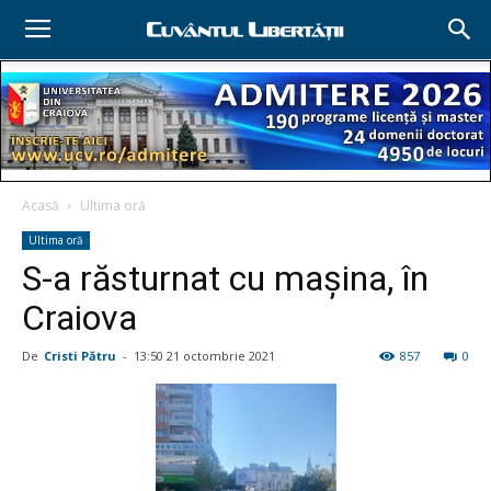
Acasă
Ultima oră
Ultima oră
S-a răsturnat cu maşina, în
Craiova
De
Cristi Pătru
-
13:50 21 octombrie 2021
857
0