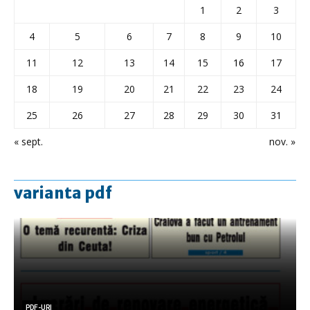
1
2
3
4
5
6
7
8
9
10
11
12
13
14
15
16
17
18
19
20
21
22
23
24
25
26
27
28
29
30
31
« sept.
nov. »
varianta pdf
PDF-URI
PDF-URI
PDF-URI
PDF-URI
PDF-URI