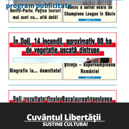
program publicitate
luni-vineri
9.00 - 17.00
sâmbătă
închis
duminică
9.00 - 12.00