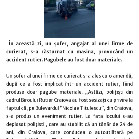
În această zi, un şofer, angajat al unei firme de
curierat, s-a răsturnat cu maşina, provocând un
accident rutier. Pagubele au fost doar materiale.
Un şofer al unei firme de curierat s-a ales cu o amendă,
după ce a fost implicat într-un accident rutier, fiind
produse doar pagube materiale. „Astăzi, poliţişti din
cadrul Biroului Rutier Craiova au fost sesizaţi cu privire la
faptul că, pe Bulevardul “Nicolae Titulescu”, din Craiova,
s-a produs un eveniment rutier. La faţa locului s-au
deplasat poliţiştii, care au stabilit că un tânăr de 24 de
ani, din Craiova, care conducea o autoutilitară pe