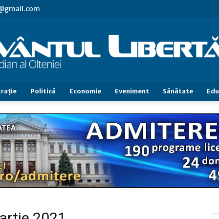
vl@gmail.com
raţie
Politică
Economie
Eveniment
Sănătate
Edu
Cuvântul
Libertăţii
martie 2021