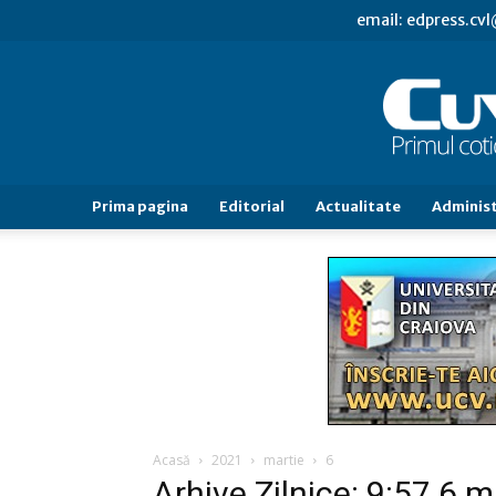
email: edpress.c
Prima pagina
Editorial
Actualitate
Administ
Acasă
2021
martie
6
Arhive Zilnice: 9:57 6 