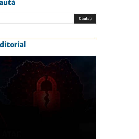
aută
ditorial