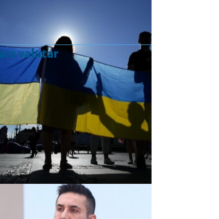
urs valutar
Curs valutar: 07 Aug 2026
EUR
: 5,2554 RON
+0,0041 ▲
USD
: 4,5584 RON
+0,0077 ▲
CHF
: 5,6244 RON
+0,0023 ▲
GBP
: 6,1277 RON
+0,0041 ▲
Convertor valutar
»
Rezultat:
-