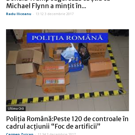
Michael Flynn a minţit în...
Radu Iliceanu
-
13:12 3 decembrie 2017
Ultima Oră
Poliţia Română:Peste 120 de controale în
cadrul acţiunii “Foc de artificii”
Carmen Zuican
-
11:34 3 decembrie 2017