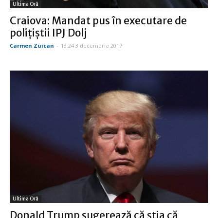
Ultima Oră
Craiova: Mandat pus în executare de
poliţiştii IPJ Dolj
Carmen Zuican
-
13:24 3 decembrie 2017
Ultima Oră
Donald Trump sugerează că ştia că