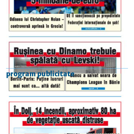
program publicitate
luni-vineri
9.00 - 17.00
sâmbătă
închis
duminică
9.00 - 12.00