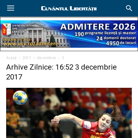
Acasă
2017
decembrie
3
Arhive Zilnice: 16:52 3 decembrie
2017