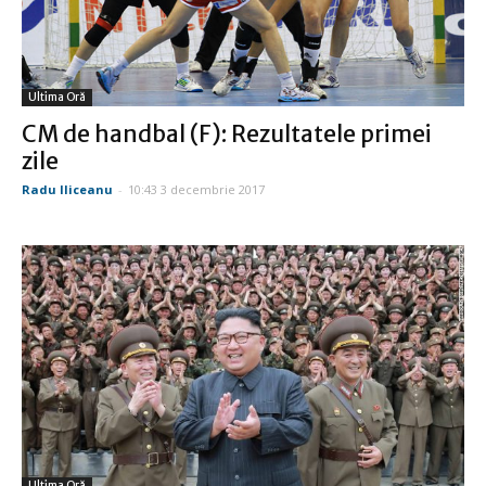
Ultima Oră
CM de handbal (F): Rezultatele primei
zile
Radu Iliceanu
-
10:43 3 decembrie 2017
Ultima Oră