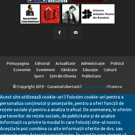
Prima pagina
Editorial
Actualitate
Administraţie
Politică
Economie
Eveniment
Sănătate
Educaţie
Cultură
Sport
Știri din Oltenia
Publicitate
© Copyright 2019 - Cuvantul Libertatii |
Gazduire Web
ITrom.ro
Acest site utilizează cookie-uri | Folosim cookie-uri pentru a
personaliza conținutul și anunțurile, pentru a oferi funcții de
rețele sociale și pentru a analiza traficul. De asemenea, le oferim
partenerilor de rețele sociale, de publicitate și de analize
informații cu privire la modul în care folosiți site-ul nostru.
Aceștia le pot combina cu alte informații oferite de dvs. sau
culese în urma folosirii serviciilor lor. În cazul în care alegeți să