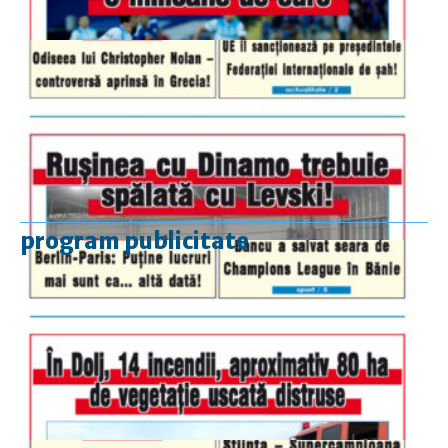
program publicitate
luni-vineri
9.00 - 17.00
sâmbătă
închis
duminică
9.00 - 12.00