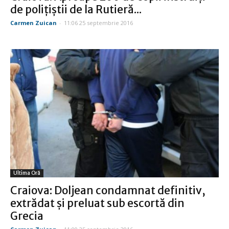
de poliţiştii de la Rutieră...
Carmen Zuican
-
11:06 25 septembrie 2016
Ultima Oră
Craiova: Doljean condamnat definitiv,
extrădat şi preluat sub escortă din
Grecia