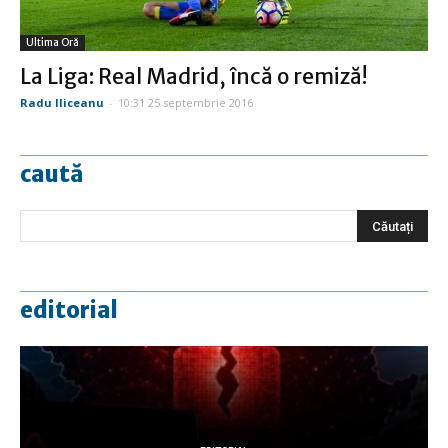
Ultima Oră
La Liga: Real Madrid, încă o remiză!
Radu Iliceanu
-
10:31 25 septembrie 2016
caută
editorial