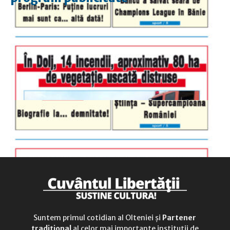
luni-vineri
9.00 - 17.00
sâmbătă
închis
duminică
9.00 - 12.00
Suntem primul cotidian al Olteniei și
Partener
tradițional
al celor mai importante instituții de