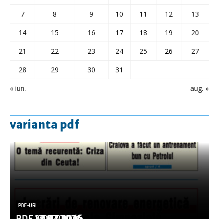
7
8
9
10
11
12
13
14
15
16
17
18
19
20
21
22
23
24
25
26
27
28
29
30
31
« iun.
aug. »
varianta pdf
PDF-URI
PDF-URI
PDF-URI
PDF-URI
PDF-URI
PDF 3.08.2026
PDF 29.07.2026
PDF 27.07.2026
PDF 17.07.2026
PDF 14.07.2026