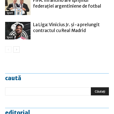
FIFA: Infantino are sprijinul
federaţiei argentiniene de fotbal
Sport
La Liga: Vinicius Jr. şi-a prelungit
contractul cu Real Madrid
Sport
caută
editorial