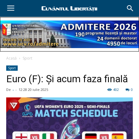
Acasă
Sport
Sport
Euro (F): Şi acum faza finală
De
-
-
12:28 20 iulie 2025
402
0