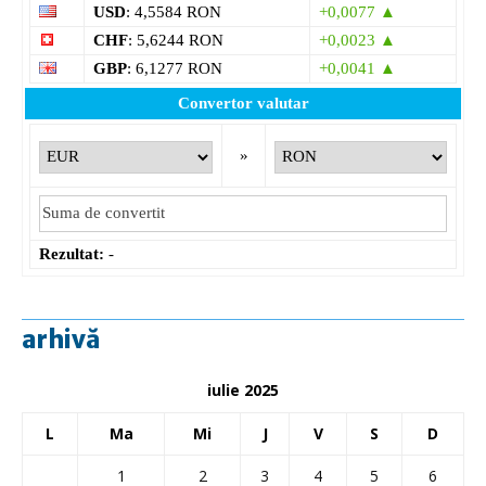
USD
: 4,5584 RON
+0,0077 ▲
CHF
: 5,6244 RON
+0,0023 ▲
GBP
: 6,1277 RON
+0,0041 ▲
Convertor valutar
»
Rezultat:
-
arhivă
iulie 2025
L
Ma
Mi
J
V
S
D
1
2
3
4
5
6