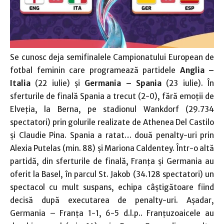
Se cunosc deja semifinalele Campionatului European de
fotbal feminin care programează partidele
Anglia –
Italia
(22 iulie) şi
Germania – Spania
(23 iulie). În
sferturile de finală Spania a trecut (2-0), fără emoţii de
Elveţia, la Berna, pe stadionul Wankdorf (29.734
spectatori) prin golurile realizate de Athenea Del Castilo
şi Claudie Pina. Spania a ratat… două penalty-uri prin
Alexia Putelas (min. 88) şi Mariona Caldentey. Într-o altă
partidă, din sferturile de finală, Franţa şi Germania au
oferit la Basel, în parcul St. Jakob (34.128 spectatori) un
spectacol cu mult suspans, echipa câştigătoare fiind
decisă după executarea de penalty-uri. Aşadar,
Germania – Franţa 1-1, 6-5 d.l.p.. Franţuzoaicele au