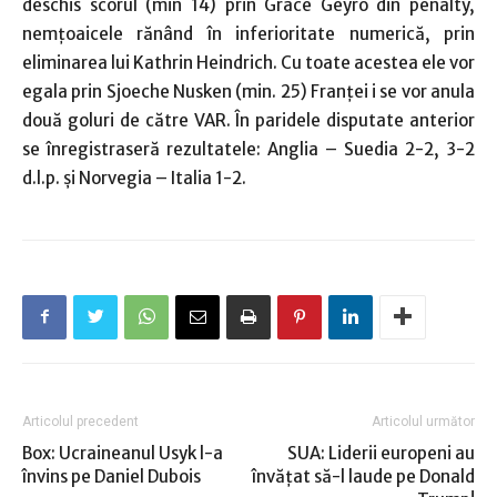
deschis scorul (min 14) prin Grace Geyro din penalty,
nemţoaicele rănând în inferioritate numerică, prin
eliminarea lui Kathrin Heindrich. Cu toate acestea ele vor
egala prin Sjoeche Nusken (min. 25) Franţei i se vor anula
două goluri de către VAR. În paridele disputate anterior
se înregistraseră rezultatele: Anglia – Suedia 2-2, 3-2
d.l.p. şi Norvegia – Italia 1-2.
Articolul precedent
Articolul următor
Box: Ucraineanul Usyk l-a
SUA: Liderii europeni au
învins pe Daniel Dubois
învăţat să-l laude pe Donald