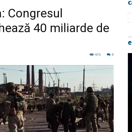
c
a: Congresul
hează 40 miliarde de
e
615
0