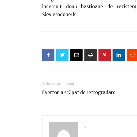
încercuit două bastioane de rezistenţ
Sievierodoneţk.
Articolul precedent
Everton a scăpat de retrogradare
-