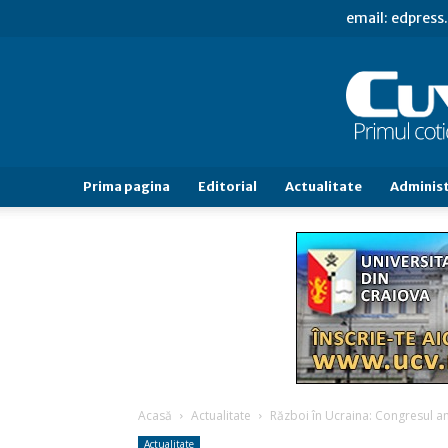
email: edpres
Prima pagina
Editorial
Actualitate
Administ
Acasă
Actualitate
Război în Ucraina: Congresul a
Actualitate