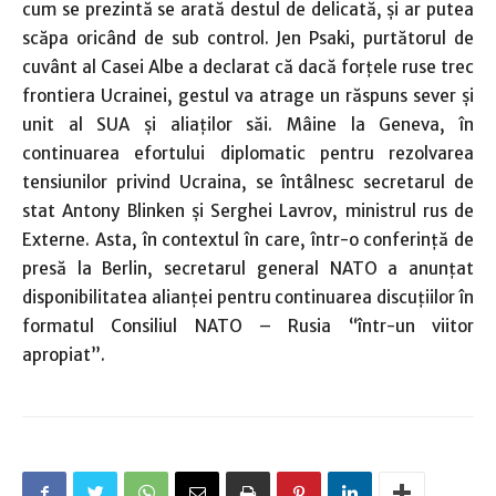
cum se prezintă se arată destul de delicată, şi ar putea
scăpa oricând de sub control. Jen Psaki, purtătorul de
cuvânt al Casei Albe a declarat că dacă forţele ruse trec
frontiera Ucrainei, gestul va atrage un răspuns sever şi
unit al SUA şi aliaţilor săi. Mâine la Geneva, în
continuarea efortului diplomatic pentru rezolvarea
tensiunilor privind Ucraina, se întâlnesc secretarul de
stat Antony Blinken şi Serghei Lavrov, ministrul rus de
Externe. Asta, în contextul în care, într-o conferinţă de
presă la Berlin, secretarul general NATO a anunţat
disponibilitatea alianţei pentru continuarea discuţiilor în
formatul Consiliul NATO – Rusia “într-un viitor
apropiat”.