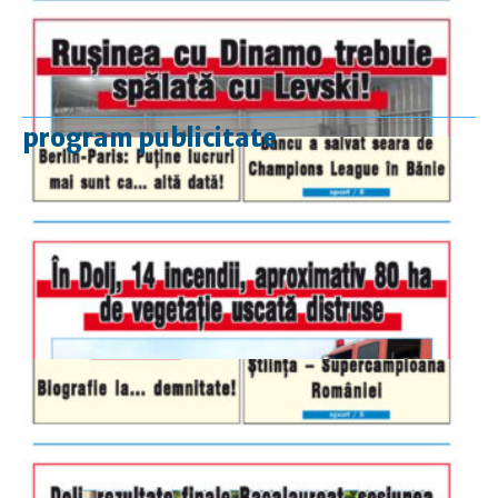
program publicitate
luni-vineri
9.00 - 17.00
sâmbătă
închis
duminică
9.00 - 12.00