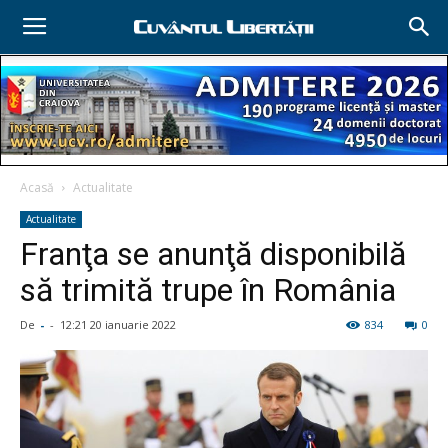
Acasă
Actualitate
Actualitate
Franţa se anunţă disponibilă
să trimită trupe în România
De
-
-
12:21 20 ianuarie 2022
834
0