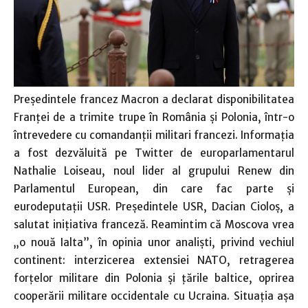
Preşedintele francez Macron a declarat disponibilitatea
Franţei de a trimite trupe în România şi Polonia, într-o
întrevedere cu comandanţii militari francezi. Informaţia
a fost dezvăluită pe Twitter de europarlamentarul
Nathalie Loiseau, noul lider al grupului Renew din
Parlamentul European, din care fac parte şi
eurodeputaţii USR. Preşedintele USR, Dacian Cioloş, a
salutat iniţiativa franceză. Reamintim că Moscova vrea
„o nouă Ialta”, în opinia unor analişti, privind vechiul
continent: interzicerea extensiei NATO, retragerea
forţelor militare din Polonia şi ţările baltice, oprirea
cooperării militare occidentale cu Ucraina. Situaţia aşa