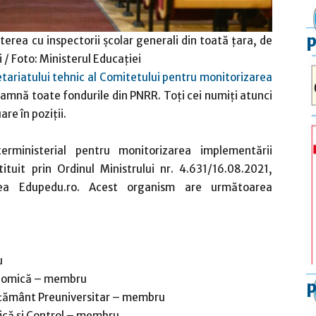
p
aterea cu inspectorii școlar generali din toată țara, de
i / Foto: Ministerul Educației
tariatului tehnic al Comitetului pentru monitorizarea
amnă toate fondurile din PNRR. Toți cei numiți atunci
re în poziții.
terministerial pentru monitorizarea implementării
tuit prin Ordinul Ministrului nr. 4.631/16.08.2021,
itarea Edupedu.ro. Acest organism are următoarea
u
conomică – membru
p
vățământ Preuniversitar – membru
dică și Control – membru