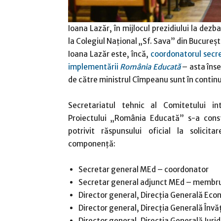
Ioana Lazăr, în mijlocul prezidiului la dezb
la Colegiul Național „Sf. Sava” din Bucureșt
Ioana Lazăr este, încă,
coordonatorul secre
implementării
România Educată
– asta înse
de către ministrul Cîmpeanu sunt în continua
Secretariatul tehnic al Comitetului in
Proiectului „România Educată” s-a consti
potrivit răspunsului oficial la solic
componență:
Secretar general MEd – coordonator
Secretar general adjunct MEd – membr
Director general, Direcția Generală E
Director general, Direcția Generală În
Director general, Direcția Generală Juri