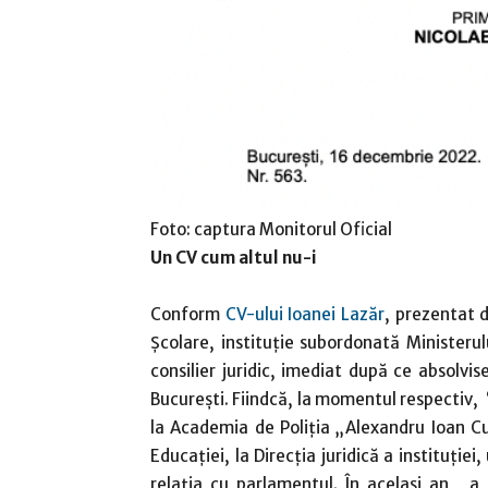
Foto: captura Monitorul Oficial
Un CV cum altul nu-i
Conform
CV-ului Ioanei Lazăr
, prezentat 
Școlare, instituție subordonată Ministeru
consilier juridic, imediat după ce absolvi
București. Fiindcă, la momentul respectiv, 
la Academia de Poliția „Alexandru Ioan Cuz
Educației, la Direcția juridică a instituție
relația cu parlamentul. În acelaşi an, 