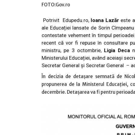
FOTO:Gov.ro
Potrivit Edupedu.ro,
Ioana Lazăr
este a
ale Educației lansate de Sorin Cîmpeanu 
contestate vehement în timpul perioadei
recent că vor fi
repuse în consultare pu
ministru, pe 3 octombrie,
Ligia Deca
nu
Ministerului Educației, având aceiași secr
Secretar General și Secretar General – a
În decizia de detașare semnată de Nico
propunerea de la Ministerul Educației, c
decembrie. Detașarea va fi pentru perioad