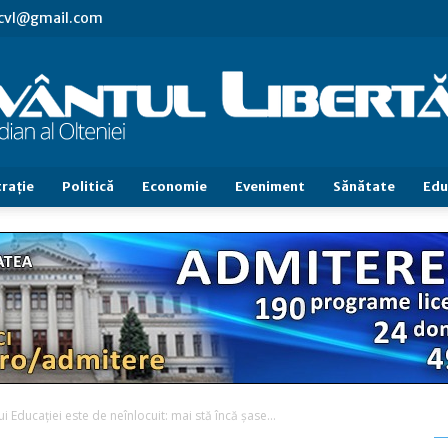
.cvl@gmail.com
raţie
Politică
Economie
Eveniment
Sănătate
Edu
Cuvântul
Libertăţii
i Educaţiei este de neînlocuit: mai stă încă şase...