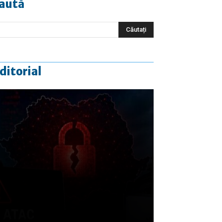
aută
ditorial