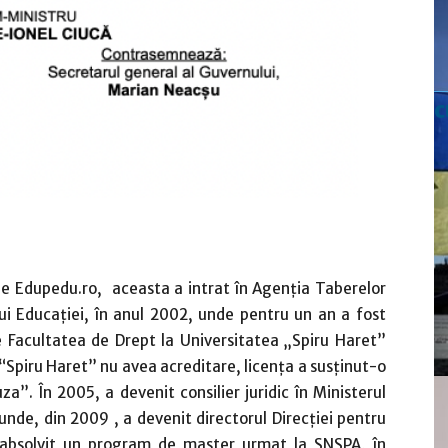
c
de Edupedu.ro, aceasta a intrat în Agenția Taberelor
lui Educației, în anul 2002, unde pentru un an a fost
se Facultatea de Drept la Universitatea „Spiru Haret”
“Spiru Haret” nu avea acreditare, licența a susținut-o
a”. În 2005, a devenit consilier juridic în Ministerul
i, unde, din 2009 , a devenit directorul Direcției pentru
a absolvit un program de master urmat la SNSPA, în