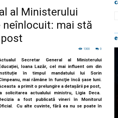
c
l al Ministerului
 neînlocuit: mai stă
 post
e
1300
0
Actualul Secretar General al Ministerului
Educației, Ioana Lazăr, cel mai influent om din
instituție în timpul mandatului lui Sorin
Cîmpeanu, mai rămâne în funcţie încă şase luni.
Aceasta a primit o prelungire a detașării pe post,
la solicitarea actualului ministru, Ligia Deca.
Decizia a fost publicată vineri în Monitorul
Oficial. Cu alte cuvinte, fără ea nu se poate în