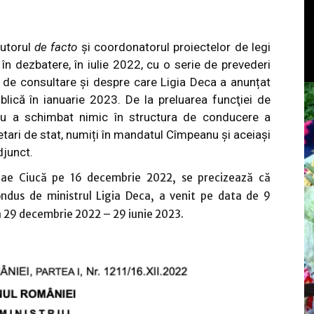
utorul
de facto
și coordonatorul proiectelor de legi
în dezbatere, în iulie 2022, cu o serie de prevederi
 de consultare și despre care Ligia Deca a anunțat
blică în ianuarie 2023
. De la preluarea funcţiei de
 a schimbat nimic în structura de conducere a
etari de stat, numiți în mandatul Cîmpeanu și aceiași
djunct.
lae Ciucă pe 16 decembrie 2022, se precizează că
ondus de ministrul Ligia Deca, a venit pe data de 9
a 29 decembrie 2022 – 29 iunie 2023.