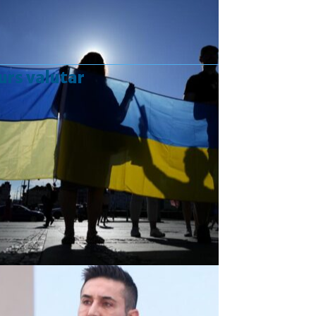
urs valutar
Curs valutar: 07 Aug 2026
EUR
: 5,2554 RON
+0,0041 ▲
USD
: 4,5584 RON
+0,0077 ▲
CHF
: 5,6244 RON
+0,0023 ▲
GBP
: 6,1277 RON
+0,0041 ▲
Convertor valutar
»
Rezultat:
-