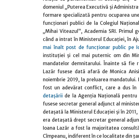
domeniul „Puterea Executivă și Administra
formare specializată pentru ocuparea unei
funcționari publici de la Colegiul Națion
„Mihai Viteazul”, Academia SRI. Primul g
când a intrat în Ministerul Educației, în A
mai înalt post de funcționar public pe 
instituției și cel mai puternic om din M
mandatelor demnitarului. Înainte să fie 
Lazăr fusese dată afară de Monica Anisi
noiembrie 2019, la preluarea mandatului. Po
fost un adevărat conflict, care a dus în
detașării
de la Agenția Națională pentru Ac
fusese secretar general adjunct al minister
detașată la Ministerul Educației și în 2011,
era detașată drept secretar general adjunc
Ioana Lazăr a fost la majoritatea consultăr
Cîmpeanu, indiferent în ce localitate din ț