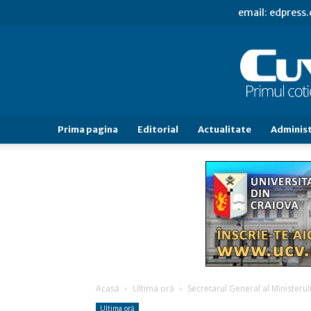
email: edpress
Prima pagina
Editorial
Actualitate
Administ
Acasă
Ultima oră
Secretarul General al Ministerulu
Ultima oră