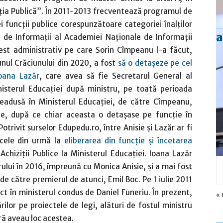
ția Publică”. În 2011-2013 frecventează programul de
 funcții publice corespunzătoare categoriei înalților
a
al de Informații al Academiei Naționale de Informații
est administrativ pe care Sorin Cîmpeanu l-a făcut,
junul Crăciunului din 2020, a fost
să o detașeze pe cel
Ioana Lazăr
, care avea să fie Secretarul General al
inisterul Educației după ministru, pe toată perioada
readusă în Ministerul Educației, de către Cîmpeanu,
e, după ce chiar aceasta o detașase pe funcție în
trivit surselor Edupedu.ro, între Anisie și Lazăr ar fi
 cele din urmă la
eliberarea din funcție și încetarea
hiziții Publice la Ministerul Educației. Ioana Lazăr
ului în 2016, împreună cu Monica Anisie, și a mai fost
 de către premierul de atunci, Emil Boc. Pe 1 iulie 2011
t în ministerul condus de Daniel Funeriu. În prezent,
« 
ilor pe proiectele de legi, alături de fostul ministru
ară aveau loc acestea.