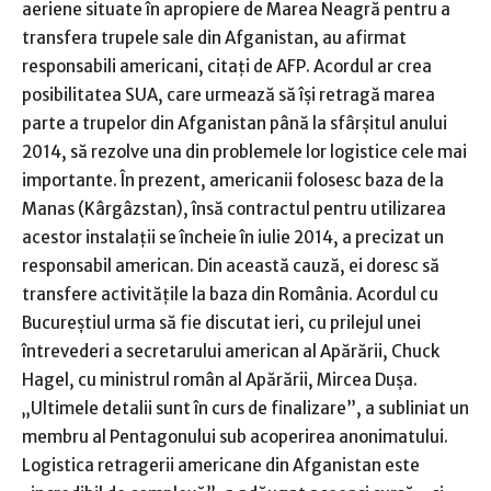
aeriene situate în apropiere de Marea Neagră pentru a
transfera trupele sale din Afganistan, au afirmat
responsabili americani, citaţi de AFP. Acordul ar crea
posibilitatea SUA, care urmează să îşi retragă marea
parte a trupelor din Afganistan până la sfârşitul anului
2014, să rezolve una din problemele lor logistice cele mai
importante. În prezent, americanii folosesc baza de la
Manas (Kârgâzstan), însă contractul pentru utilizarea
acestor instalaţii se încheie în iulie 2014, a precizat un
responsabil american. Din această cauză, ei doresc să
transfere activităţile la baza din România. Acordul cu
Bucureştiul urma să fie discutat ieri, cu prilejul unei
întrevederi a secretarului american al Apărării, Chuck
Hagel, cu ministrul român al Apărării, Mircea Duşa.
„Ultimele detalii sunt în curs de finalizare”, a subliniat un
membru al Pentagonului sub acoperirea anonimatului.
Logistica retragerii americane din Afganistan este