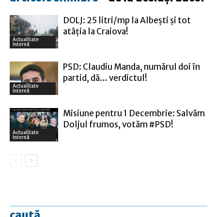
DOLJ: 25 litri/mp la Albeşti şi tot
atâţia la Craiova!
Actualitate
Internă
PSD: Claudiu Manda, numărul doi în
partid, dă… verdictul!
Actualitate
Internă
Misiune pentru 1 Decembrie: Salvăm
Doljul frumos, votăm #PSD!
Actualitate
Internă
caută