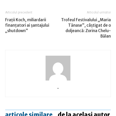
Articolul precedent
Articolul următor
Fraţii Koch, miliardarii
Trofeul Festivalului „Maria
finanţatori ai şantajului
Tănase”, câștigat de o
„shutdown”
doljeancă: Zorina Chelu-
Bălan
-
articole similare
de la același autor