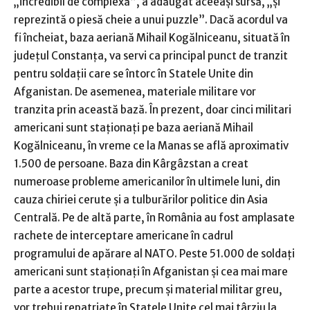
„incredibil de complexă”, a adăugat aceeaşi sursă, „şi
reprezintă o piesă cheie a unui puzzle”. Dacă acordul va
fi încheiat, baza aeriană Mihail Kogălniceanu, situată în
judeţul Constanţa, va servi ca principal punct de tranzit
pentru soldaţii care se întorc în Statele Unite din
Afganistan. De asemenea, materiale militare vor
tranzita prin această bază. În prezent, doar cinci militari
americani sunt staţionaţi pe baza aeriană Mihail
Kogălniceanu, în vreme ce la Manas se află aproximativ
1.500 de persoane. Baza din Kârgâzstan a creat
numeroase probleme americanilor în ultimele luni, din
cauza chiriei cerute şi a tulburărilor politice din Asia
Centrală. Pe de altă parte, în România au fost amplasate
rachete de interceptare americane în cadrul
programului de apărare al NATO. Peste 51.000 de soldaţi
americani sunt staţionaţi în Afganistan şi cea mai mare
parte a acestor trupe, precum şi material militar greu,
vor trebui repatriate în Statele Unite cel mai târziu la