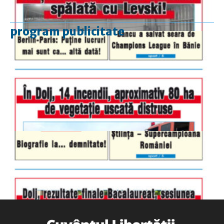
program publicitate
luni-vineri
9.00 - 17.00
sâmbătă
închis
duminică
9.00 - 12.00