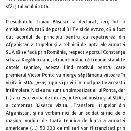
sfârşitul anului 2014.
Preşedintele Traian Băsescu a declarat, ieri, într-o
emisiune difuzată de postul B1 TV şi de evz.ro, că a fost
dat acordul de principiu pentru ca repatrierea din
Afganistan a trupelor şi a tehnicii de luptă ale armatei
SUA să se facă prin România, respectiv portul Constanţa
şi baza Kogălniceanu, el menţionând că trebuie stabilite
datele tehnice, acesta fiind motivul pentru care
premierul Victor Ponta va merge săptămâna viitoare în
vizită în SUA. „V-aş ruga să priviţi în mod pozitiv această
întâmplare. Nici eu nu sunt un simpatizat al lui Ponta, dar
(..) aici este vorba de interes, interesul nostru şi al SUA”,
a comentat Băsescu vizita. „Transferul trupelor din
Afganistan, şi nu vorbim nici de un soldat şi nici de o
maşină, vorbim de toată tehnica de luptă a armatei
americane (…) 50.000 de militari vor fi tranzitaţi prin