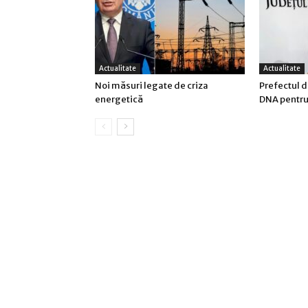
Actualitate
Actualitate
Noi măsuri legate de criza
Prefectul d
energetică
DNA pentru 