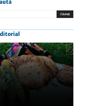
aută
ditorial