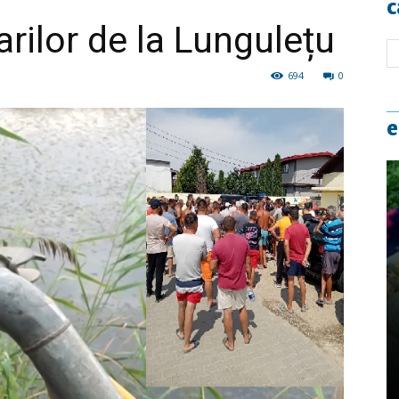
c
rilor de la Lungulețu
694
0
e