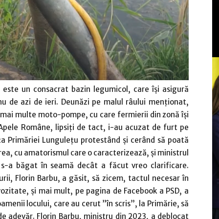
ste un consacrat bazin legumicol, care își asigură
nu de azi de ieri. Deunăzi pe malul râului menționat,
 mai multe moto-pompe, cu care fermierii din zonă își
a Apele Române, lipsiți de tact, i-au acuzat de furt pe
ața Primăriei Lungulețu protestând și cerând să poată
rea, cu amatorismul care o caracterizează, și ministrul
s-a băgat în seamă decât a făcut vreo clarificare.
urii, Florin Barbu, a găsit, să zicem, tactul necesar în
rvozitate, și mai mult, pe pagina de Facebook a PSD, a
oamenii locului, care au cerut ”în scris”, la Primărie, să
e adevăr. Florin Barbu, ministru din 2023, a deblocat