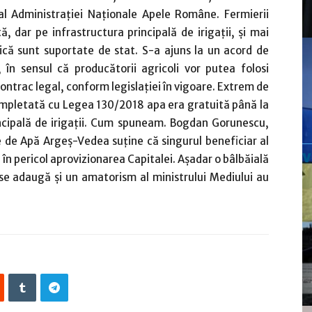
l Administrației Naționale Apele Române. Fermierii
, dar pe infrastructura principală de irigații, și mai
ică sunt suportate de stat. S-a ajuns la un acord de
t, în sensul că producătorii agricoli vor putea folosi
contrac legal, conform legislației în vigoare. Extrem de
completată cu Legea 130/2018 apa era gratuită până la
rincipală de irigații. Cum spuneam. Bogdan Gorunescu,
le de Apă Argeș-Vedea suține că singurul beneficiar al
în pericol aprovizionarea Capitalei. Așadar o bâlbăială
 se adaugă și un amatorism al ministrului Mediului au