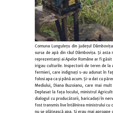
Comuna Lungulețu din județul Dâmbovița e
sursa de apă din râul Dâmbovița. Și asta 
reprezentanți ai Apelor Române ar fi găsit
irigau culturile. Inspectorii de teren de l
fermieri, care indignați s-au adunat în f
folosi apa ca și până acum. Și-a dat cu păre
Mediului, Diana Buzoianu, care mai mult 
Deplasat la fața locului, ministrul Agricult
dialogul cu producătorii, baricadați în ne
fost transmis live întâlnirea ministrului cu 
nu se plătească apa. Și erau mai aproape d