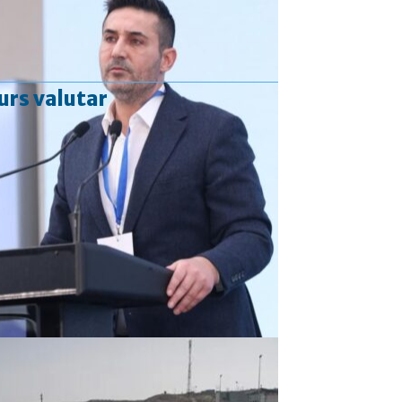
urs valutar
Curs valutar: 06 Aug 2026
EUR
: 5,2513 RON
+0,0024 ▲
USD
: 4,5507 RON
+0,0027 ▲
CHF
: 5,6221 RON
+0,0011 ▲
GBP
: 6,1236 RON
-0,0008 ▼
Convertor valutar
»
Rezultat:
-