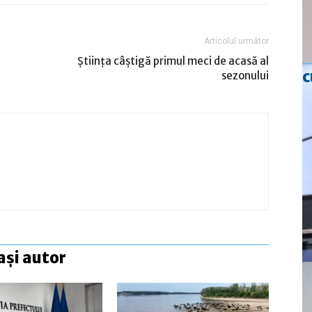
Articolul următor
Ştiinţa câştigă primul meci de acasă al
c
sezonului
ași autor