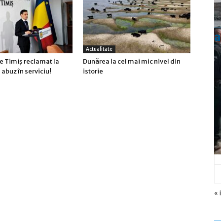
a
Actualitate
e Timiş reclamat la
Dunărea la cel mai mic nivel din
abuz în serviciu!
istorie
« 