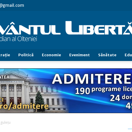
vl@gmail.com
raţie
Politică
Economie
Eveniment
Sănătate
Edu
Cuvântul
Libertăţii
ngulețu