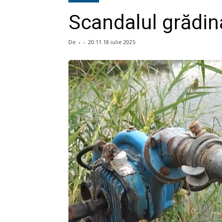
Scandalul grădina
De
-
-
20:11 18 iulie 2025