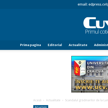
email: edpress.c
Prima pagina
Editorial
Actualitate
Administ
Acasă
Actualitate
Scandalul grădinarilor de la Lu
Actualitate