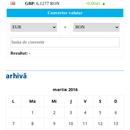
GBP
: 6,1277 RON
+0,0041 ▲
Convertor valutar
»
Rezultat:
-
arhivă
martie 2016
L
Ma
Mi
J
V
S
D
1
2
3
4
5
6
7
8
9
10
11
12
13