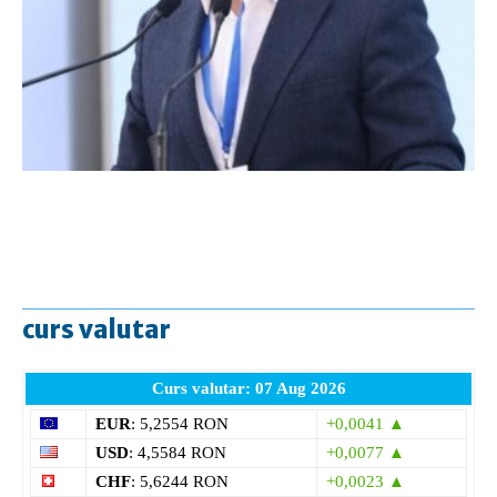
curs valutar
Curs valutar: 07 Aug 2026
EUR
: 5,2554 RON
+0,0041 ▲
USD
: 4,5584 RON
+0,0077 ▲
CHF
: 5,6244 RON
+0,0023 ▲