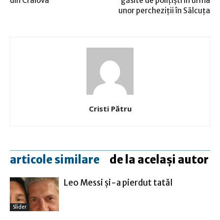
din Craiova
găsite de poliţişti în urma
unor percheziţii în Sălcuţa
Cristi Pătru
articole similare
de la același autor
Leo Messi şi-a pierdut tatăl
Slider