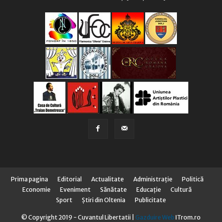
Prima pagina
Editorial
Actualitate
Administraţie
Politică
Economie
Eveniment
Sănătate
Educaţie
Cultură
Sport
Știri din Oltenia
Publicitate
© Copyright 2019 - Cuvantul Libertatii |
Gazduire Web
ITrom.ro