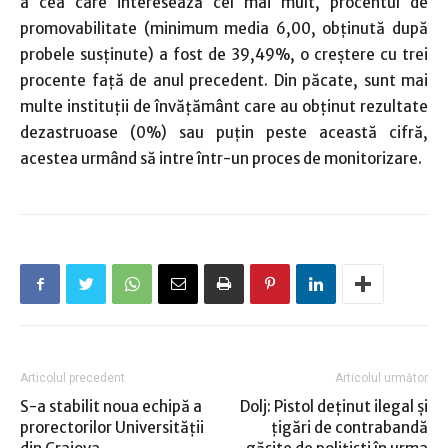
a cea care interesează cel mai mult, procentul de
promovabilitate (minimum media 6,00, obţinută după
probele susţinute) a fost de 39,49%, o creştere cu trei
procente faţă de anul precedent. Din păcate, sunt mai
multe instituţii de învăţământ care au obţinut rezultate
dezastruoase (0%) sau puţin peste această cifră,
acestea urmând să intre într-un proces de monitorizare.
Articolul precedent
Articolul următor
S-a stabilit noua echipă a
Dolj: Pistol deţinut ilegal şi
prorectorilor Universităţii
ţigări de contrabandă