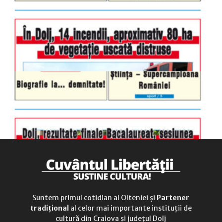
luni-vineri
9.00 - 17.00
sâmbătă
închis
duminică
9.00 - 12.00
Suntem primul cotidian al Olteniei și
Partener
tradițional
al celor mai importante instituții de
cultură din Craiova și județul Dolj