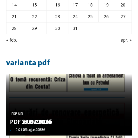
14
15
16
17
18
19
20
21
22
23
24
25
26
27
28
29
30
31
« feb.
apr. »
varianta pdf
PDF-URI
PDF-URI
PDF-URI
PDF-URI
PDF-URI
PDF 3.08.2026
PDF 29.07.2026
PDF 27.07.2026
PDF 17.07.2026
PDF 14.07.2026
-
-
-
-
-
-
-
-
-
-
0:01 3 august 2026
0:01 29 iulie 2026
0:01 27 iulie 2026
0:01 17 iulie 2026
0:01 14 iulie 2026