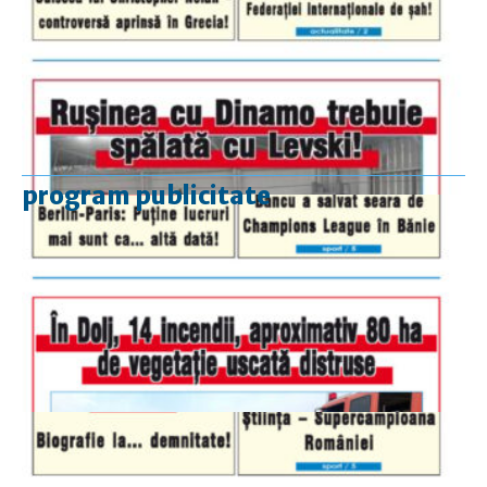
program publicitate
luni-vineri
9.00 - 17.00
sâmbătă
închis
duminică
9.00 - 12.00