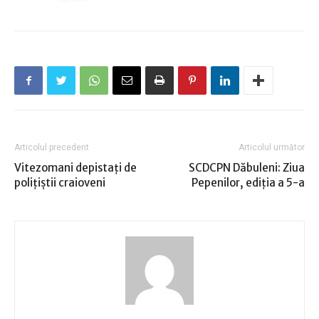
Articolul precedent
Articolul următor
Vitezomani depistaţi de
SCDCPN Dăbuleni: Ziua
poliţiştii craioveni
Pepenilor, ediţia a 5-a