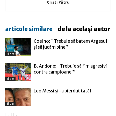
Cristi Pătru
articole similare
de la același autor
Coelho: “Trebuie să batem Argeşul
şi să jucăm bine”
Slider
B. Andone: “Trebuie să fim agresivi
contra campioanei”
Slider
Leo Messi şi-a pierdut tatăl
Slider