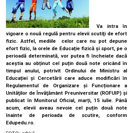
Va intra în
vigoare o nouă regulă pentru elevii scutiţi de efort
fizic. Astfel, mediile celor care nu pot depune
efort fizic, la orele de Educație fizică și sport, pe o
perioadă determinată, vor putea fi încheiate dacă
aceștia au obținut cel puțin două note oricând în
timpul anului, potrivit Ordinului de Ministru al
Educației și Cercetării care aduce modificări în
Regulamentul de Organizare și Funcționare a
Unităţilor de Învăţământ Preuniversitar (ROFUIP) și
publicat în Monitorul Oficial, marți, 15 iulie. Până
acum, elevii aveau nevoie cel puțin două note
înainte de perioada de scutire, conform
Edupedu.ro.