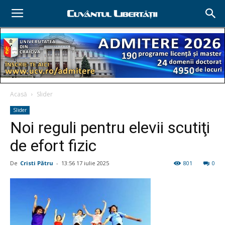
Acasă
Slider
Slider
Noi reguli pentru elevii scutiţi
de efort fizic
De
Cristi Pătru
-
13:56 17 iulie 2025
801
0