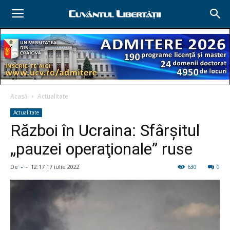
Acasă
Actualitate
Actualitate
Război în Ucraina: Sfârşitul
„pauzei operaţionale” ruse
De
-
-
12:17 17 iulie 2022
630
0