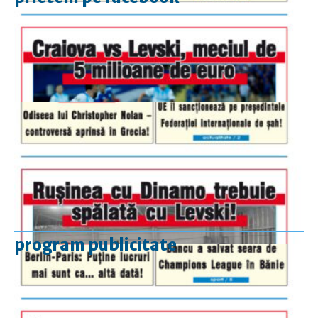
program publicitate
luni-vineri
9.00 - 17.00
sâmbătă
închis