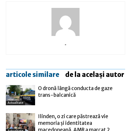
-
articole similare
de la același autor
O dronă lângă conducta de gaze
trans-balcanică
Actualitate
Ilinden, o zi care păstrează vie
memoria și identitatea
macedoneană. AMR a marcat 2
Actualitate