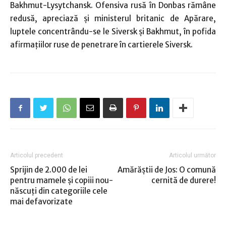
Bakhmut-Lysytchansk. Ofensiva rusă în Donbas rămâne
redusă, apreciază şi ministerul britanic de Apărare,
luptele concentrându-se le Siversk şi Bakhmut, în pofida
afirmaţiilor ruse de penetrare în cartierele Siversk.
Articolul precedent
Articolul următor
Sprijin de 2.000 de lei
Amărăştii de Jos: O comună
pentru mamele şi copiii nou-
cernită de durere!
născuţi din categoriile cele
mai defavorizate