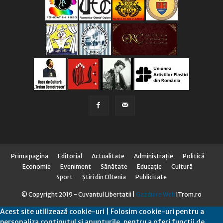
Prima pagina
Editorial
Actualitate
Administraţie
Politică
Economie
Eveniment
Sănătate
Educaţie
Cultură
Sport
Știri din Oltenia
Publicitate
© Copyright 2019 - Cuvantul Libertatii |
Gazduire Web
ITrom.ro
Acest site utilizează cookie-uri | Folosim cookie-uri pentru a
personaliza conținutul și anunțurile, pentru a oferi funcții de