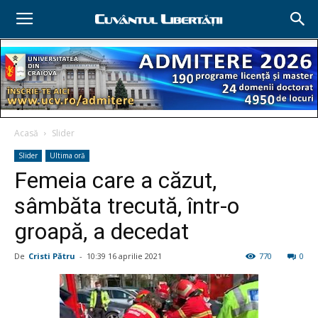
Acasă
Slider
Slider
Ultima oră
Femeia care a căzut,
sâmbăta trecută, într-o
groapă, a decedat
De
Cristi Pătru
-
10:39 16 aprilie 2021
770
0