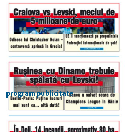
program publicitate
luni-vineri
9.00 - 17.00
sâmbătă
închis
duminică
9.00 - 12.00