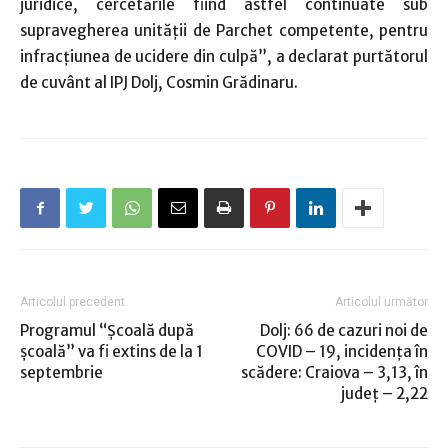
juridice, cercetările fiind astfel continuate sub
supravegherea unității de Parchet competente, pentru
infracțiunea de ucidere din culpă”, a declarat purtătorul
de cuvânt al IPJ Dolj, Cosmin Grădinaru.
Articolul precedent
Articolul următor
Programul “Şcoală după
Dolj: 66 de cazuri noi de
şcoală” va fi extins de la 1
COVID – 19, incidenţa în
septembrie
scădere: Craiova – 3,13, în
judeţ – 2,22