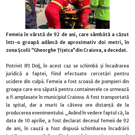
Femeia în vârstă de 92 de ani, care sâmbătă a căzut
într-o groapă adâncă de aproximativ doi metri, în
zona Şcolii “Gheorghe Ţiţeica”din Craiova, a decedat.
Potrivit IPJ Dolj, în acest caz se schimbă și încadrarea
juridică a faptei, fiind efectuate cercetări pentru
ucidere din culpă. Femeia a fost scoasă de pompieri din
groapa care era săpată pentru containerele ce urmează
a fi amplasate în municipiul Craiova. A fost transportată
la spital, dar a murit la câteva ore distanță de la
producerea evenimentului. „Având în vedere faptul că, la
data de 10 aprilie, a fost declarat decesul femeii de 92
de ani, în cauză a fost dispusă schimbarea încadrării