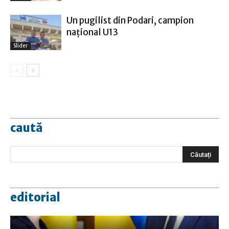
Un pugilist din Podari, campion
naţional U13
Slider
caută
editorial