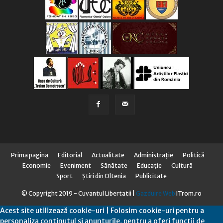
Prima pagina
Editorial
Actualitate
Administraţie
Politică
Economie
Eveniment
Sănătate
Educaţie
Cultură
Sport
Știri din Oltenia
Publicitate
© Copyright 2019 - Cuvantul Libertatii |
Gazduire Web
ITrom.ro
Acest site utilizează cookie-uri | Folosim cookie-uri pentru a
personaliza conținutul și anunțurile, pentru a oferi funcții de