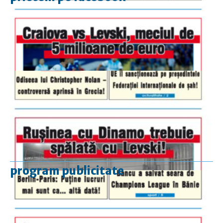
program publicitate
luni-vineri
9.00 - 17.00
sâmbătă
închis