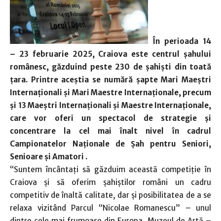
În perioada 14
– 23 februarie 2025, Craiova este centrul șahului
românesc, găzduind peste 230 de șahiști din toată
țara. Printre aceștia se numără șapte Mari Maeștri
Internaționali și Mari Maestre Internaționale, precum
și 13 Maeștri Internaționali și Maestre Internaționale,
care vor oferi un spectacol de strategie și
concentrare la cel mai înalt nivel în cadrul
Campionatelor Naționale de Șah pentru Seniori,
Senioare și Amatori .
“Suntem încântați să găzduim această competiție în
Craiova și să oferim șahiștilor români un cadru
competitiv de înaltă calitate, dar și posibilitatea de a se
relaxa vizitând Parcul “Nicolae Romanescu” – unul
dintre cele mai frumoase din Europa, Muzeul de Artă –