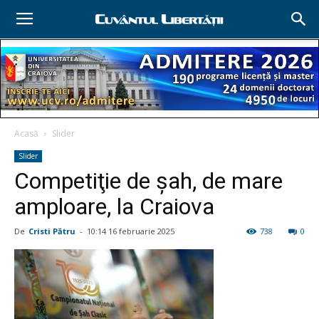
Acasă
Slider
Slider
Competiţie de şah, de mare
amploare, la Craiova
De
Cristi Pătru
-
10:14 16 februarie 2025
738
0