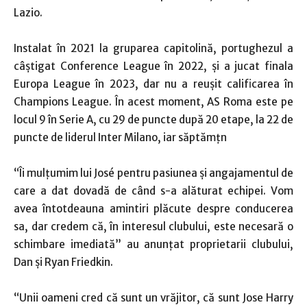
Lazio.
Instalat în 2021 la gruparea capitolină, portughezul a
câştigat Conference League în 2022, şi a jucat finala
Europa League în 2023, dar nu a reuşit calificarea în
Champions League. În acest moment, AS Roma este pe
locul 9 în Serie A, cu 29 de puncte după 20 etape, la 22 de
puncte de liderul Inter Milano, iar săptămţn
“Îi mulţumim lui José pentru pasiunea şi angajamentul de
care a dat dovadă de când s-a alăturat echipei. Vom
avea întotdeauna amintiri plăcute despre conducerea
sa, dar credem că, în interesul clubului, este necesară o
schimbare imediată” au anunţat proprietarii clubului,
Dan şi Ryan Friedkin.
“Unii oameni cred că sunt un vrăjitor, că sunt Jose Harry