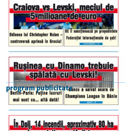
program publicitate
luni-vineri
9.00 - 17.00
sâmbătă
închis
duminică
9.00 - 12.00