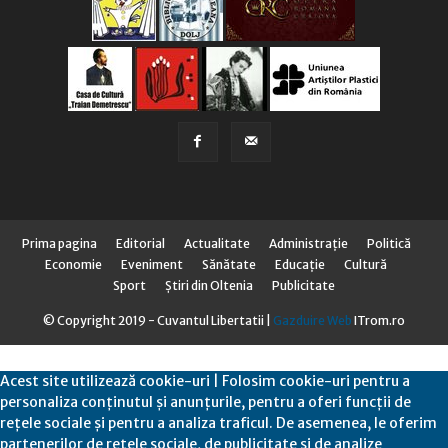
Prima pagina
Editorial
Actualitate
Administraţie
Politică
Economie
Eveniment
Sănătate
Educaţie
Cultură
Sport
Știri din Oltenia
Publicitate
© Copyright 2019 - Cuvantul Libertatii |
Gazduire Web
ITrom.ro
Acest site utilizează cookie-uri | Folosim cookie-uri pentru a
personaliza conținutul și anunțurile, pentru a oferi funcții de
rețele sociale și pentru a analiza traficul. De asemenea, le oferim
partenerilor de rețele sociale, de publicitate și de analize