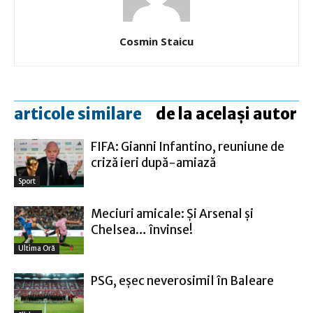
Cosmin Staicu
articole similare
de la același autor
FIFA: Gianni Infantino, reuniune de
criză ieri după-amiază
Sport
Meciuri amicale: Şi Arsenal şi
Chelsea… învinse!
Ultima Oră
PSG, eşec neverosimil în Baleare