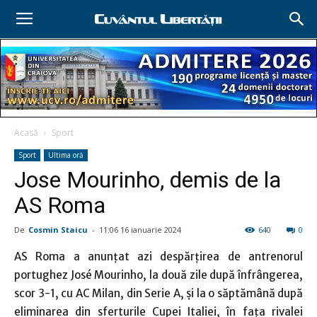
Acasă
Sport
Sport
Ultima oră
Jose Mourinho, demis de la
AS Roma
De
Cosmin Staicu
-
11:06 16 ianuarie 2024
640
0
AS Roma a anunţat azi despărţirea de antrenorul
portughez José Mourinho, la două zile după înfrângerea,
scor 3-1, cu AC Milan, din Serie A, şi la o săptămână după
eliminarea din sferturile Cupei Italiei, în faţa rivalei