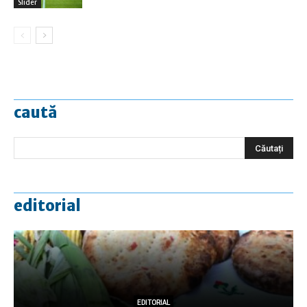
Slider
caută
editorial
EDITORIAL
EDITORIAL