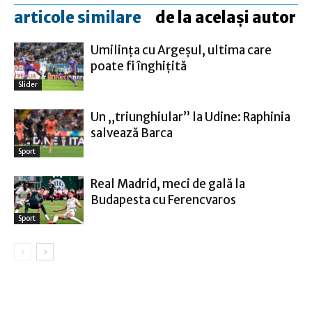
articole similare
de la același autor
Umilinţa cu Argeşul, ultima care
poate fi înghiţită
Slider
Un „triunghiular” la Udine: Raphinia
salvează Barca
Sport
Real Madrid, meci de gală la
Budapesta cu Ferencvaros
Sport