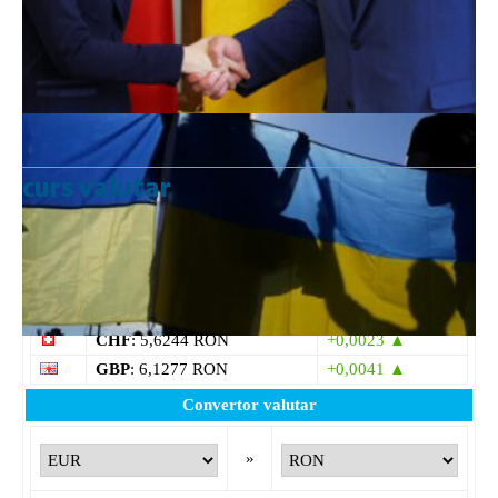
curs valutar
Curs valutar: 07 Aug 2026
EUR
: 5,2554 RON
+0,0041 ▲
USD
: 4,5584 RON
+0,0077 ▲
CHF
: 5,6244 RON
+0,0023 ▲
GBP
: 6,1277 RON
+0,0041 ▲
Convertor valutar
»