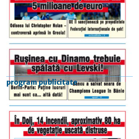
program publicitate
luni-vineri
9.00 - 17.00
sâmbătă
închis
duminică
9.00 - 12.00