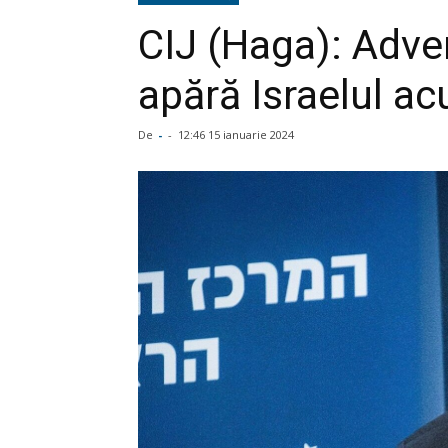
CIJ (Haga): Adve
apără Israelul ac
De
-
-
12:46 15 ianuarie 2024