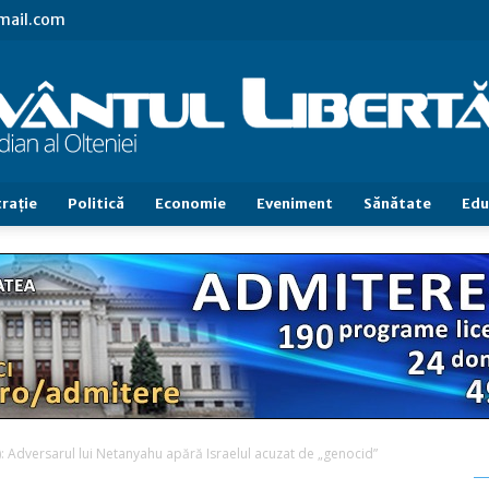
gmail.com
raţie
Politică
Economie
Eveniment
Sănătate
Edu
Cuvântul
Libertăţii
): Adversarul lui Netanyahu apără Israelul acuzat de „genocid”