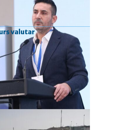
urs valutar
Curs valutar: 06 Aug 2026
EUR
: 5,2513 RON
+0,0024 ▲
USD
: 4,5507 RON
+0,0027 ▲
CHF
: 5,6221 RON
+0,0011 ▲
GBP
: 6,1236 RON
-0,0008 ▼
Convertor valutar
»
Rezultat:
-