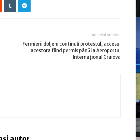
Articolul următor
Fermierii doljeni continuă protestul, accesul
acestora fiind permis până la Aeroportul
Internaţional Craiova
ași autor