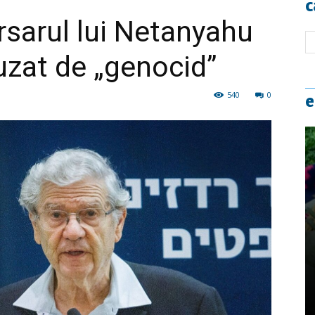
c
rsarul lui Netanyahu
uzat de „genocid”
540
0
e