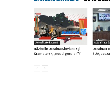
Actualitate Externă
Actualitate E
Război în Ucraina: Sloviansk şi
Ucraina: F
Kramatorsk, „nodul gordian”?
SUA, acuza