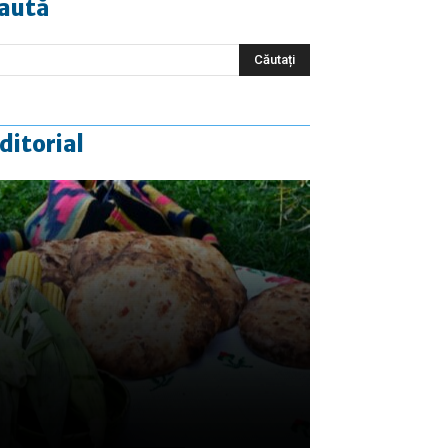
aută
ditorial