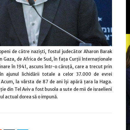
ropeni de către nazişti, fostul judecător Aharon Barak
n Gaza, de Africa de Sud, în faţa Curţii Internaţionale
nare în 1941, ascuns într-o căruţă, care a trecut prin
în ajunul lichidării totale a celor 37.000 de evrei
 Acum, la vârsta de 87 de ani îşi apără ţara la Haga.
ie din Tel Aviv a fost busola a sute de mii de israelieni
trul actual dorea să o impună.