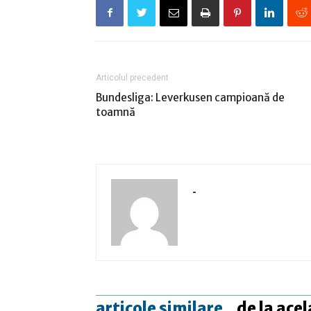
Articolul precedent
Bundesliga: Leverkusen campioană de
toamnă
-
articole similare
de la acel