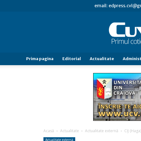
email: edpress.cvl@
Prima pagina
Editorial
Actualitate
Administ
Acasă
Actualitate
Actualitate externă
CIJ (Haga
Actualitate externă