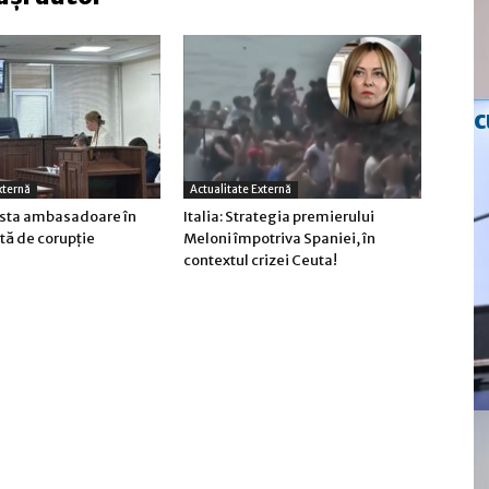
c
xternă
Actualitate Externă
osta ambasadoare în
Italia: Strategia premierului
tă de corupţie
Meloni împotriva Spaniei, în
contextul crizei Ceuta!