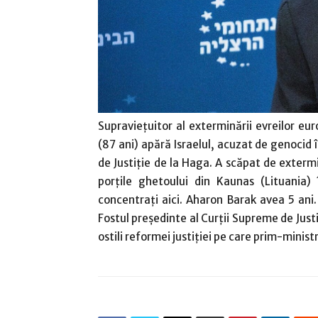
Supravieţuitor al exterminării evreilor eu
(87 ani) apără Israelul, acuzat de genocid î
de Justiţie de la Haga. A scăpat de extermi
porţile ghetoului din Kaunas (Lituania) 
concentraţi aici. Aharon Barak avea 5 ani.
Fostul preşedinte al Curţii Supreme de Justiţ
ostili reformei justiţiei pe care prim-minis