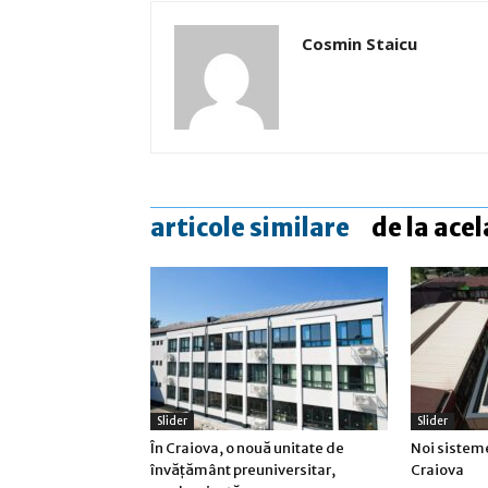
Cosmin Staicu
articole similare
de la acel
Slider
Slider
În Craiova, o nouă unitate de
Noi sisteme
învățământ preuniversitar,
Craiova