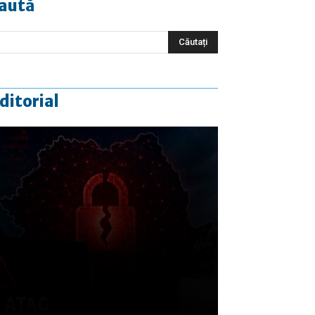
aută
ditorial