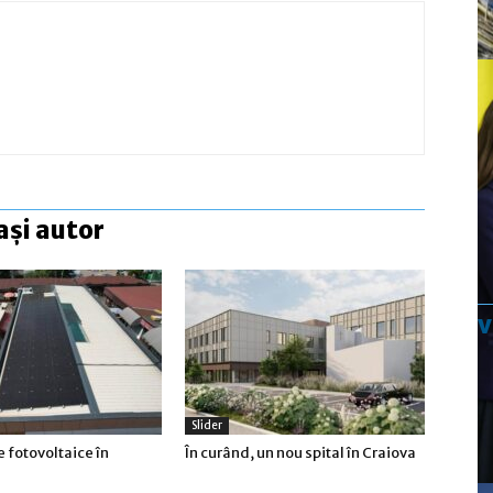
ași autor
Slider
 fotovoltaice în
În curând, un nou spital în Craiova