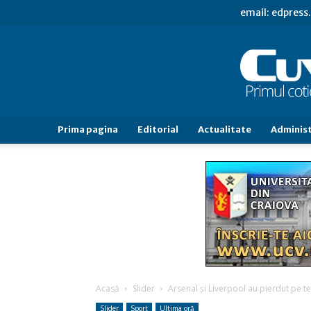
email: edpres
Prima pagina
Editorial
Actualitate
Administ
Acasă
Slider
Arsenal şi Liverpool au pierdut pe t
Slider
Sport
Ultima oră