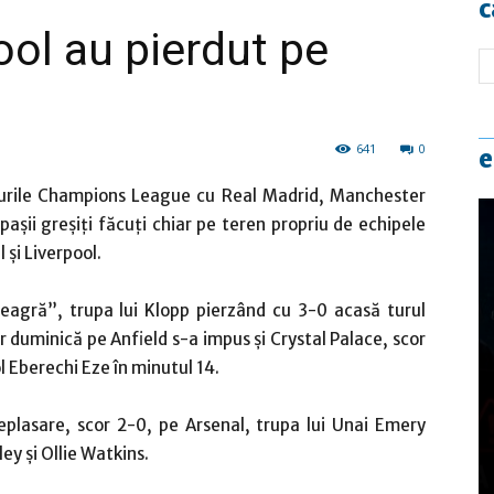
c
ool au pierdut pe
641
0
e
erturile Champions League cu Real Madrid, Manchester
aşii greşiţi făcuţi chiar pe teren propriu de echipele
 şi Liverpool.
agră”, trupa lui Klopp pierzând cu 3-0 acasă turul
r duminică pe Anfield s-a impus şi Crystal Palace, scor
l Eberechi Eze în minutul 14.
eplasare, scor 2-0, pe Arsenal, trupa lui Unai Emery
ey şi Ollie Watkins.