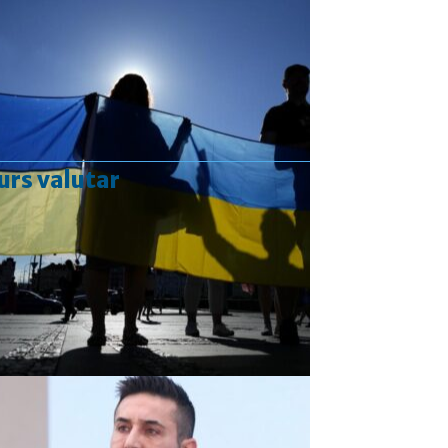
urs valutar
Curs valutar: 07 Aug 2026
EUR
: 5,2554 RON
+0,0041 ▲
USD
: 4,5584 RON
+0,0077 ▲
CHF
: 5,6244 RON
+0,0023 ▲
GBP
: 6,1277 RON
+0,0041 ▲
Convertor valutar
»