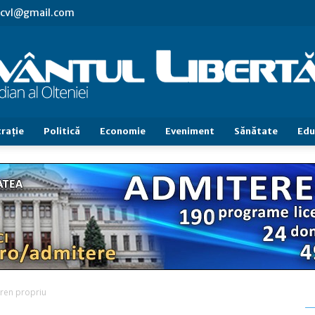
s.cvl@gmail.com
raţie
Politică
Economie
Eveniment
Sănătate
Edu
Cuvântul
Libertăţii
eren propriu