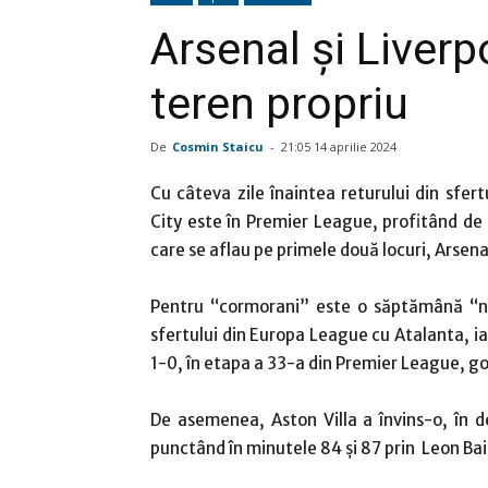
Arsenal şi Liverp
teren propriu
De
Cosmin Staicu
-
21:05 14 aprilie 2024
Cu câteva zile înaintea returului din sf
City este în Premier League, profitând de p
care se aflau pe primele două locuri, Arsenal
Pentru “cormorani” este o săptămână “ne
sfertului din Europa League cu Atalanta, ia
1-0, în etapa a 33-a din Premier League, go
De asemenea, Aston Villa a învins-o, în d
punctând în minutele 84 şi 87 prin Leon Bail