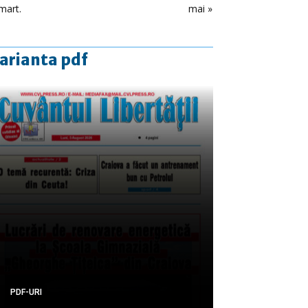
mart.
mai »
arianta pdf
PDF-URI
PDF-URI
PDF-URI
PDF-URI
PDF-URI