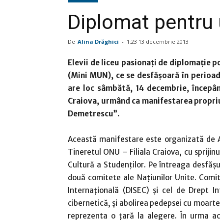
Diplomat pentru
De
Alina Drăghici
-
1:23 13 decembrie 2013
Elevii de liceu pasionaţi de diplomaţie 
(Mini MUN), ce se desfăşoară în perioa
are loc sâmbătă, 14 decembrie, începân
Craiova, urmând ca manifestarea propriu
Demetrescu”.
Această manifestare este organizată de A
Tineretul ONU – Filiala Craiova, cu sprijin
Cultură a Studenţilor. Pe întreaga desfăşur
două comitete ale Naţiunilor Unite. Comi
Internaţională (DISEC) şi cel de Drept I
cibernetică, şi abolirea pedepsei cu moartea
reprezenta o ţară la alegere. În urma ace