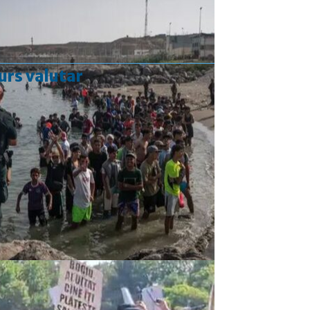
urs valutar
Curs valutar: 06 Aug 2026
EUR
: 5,2513 RON
+0,0024 ▲
USD
: 4,5507 RON
+0,0027 ▲
CHF
: 5,6221 RON
+0,0011 ▲
GBP
: 6,1236 RON
-0,0008 ▼
Convertor valutar
»
Rezultat:
-