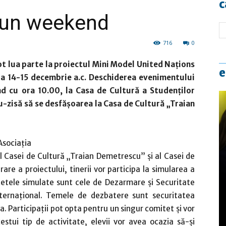
c
 un weekend
716
0
pot lua parte la proiectul Mini Model United Naţions
e
da 14-15 decembrie a.c. Deschiderea evenimentului
d cu ora 10.00, la Casa de Cultură a Studenţilor
-zisă să se desfăşoarea la Casa de Cultură „Traian
sociaţia
ul Casei de Cultură „Traian Demetrescu” şi al Casei de
are a proiectului, tinerii vor participa la simularea a
tetele simulate sunt cele de Dezarmare şi Securitate
nternaţional. Temele de dezbatere sunt securitatea
. Participaţii pot opta pentru un singur comitet şi vor
stui tip de activitate, elevii vor avea ocazia să-şi