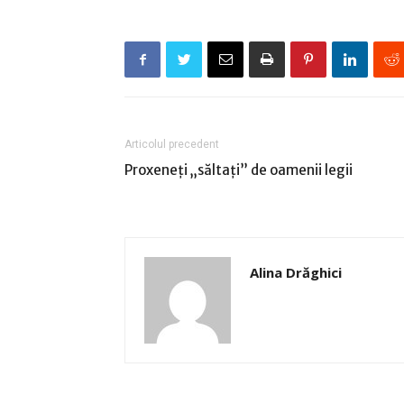
Articolul precedent
Proxeneţi „săltaţi” de oamenii legii
Alina Drăghici