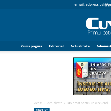
email: edpress.cvl@
Prima pagina
Editorial
Actualitate
Administ
Acasă
Actualitate
Diplomat pentru un weekend
Actualitate