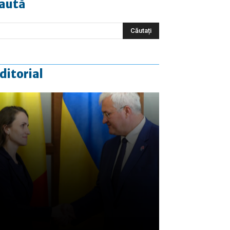
aută
ditorial