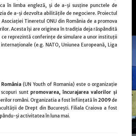
a în limba engleză, şi de a-şi susţine punctele de
ia de a-şi dezvolta abilităţile de negociere. Proiectul
le Asociaţiei Tineretul ONU din România de a promova
ilor. Acesta îşi are originea în tradiţia deja răspândită
 ce reprezintă conferinţe de simulare a unor instituţii
ii internaţionale (e.g. NATO, Uniunea Europeană, Liga
n România
(UN Youth of Romania) este o organizaţie
 scopuri sunt
promovarea, încurajarea valorilor şi
nerilor români. Organizatia a fost înfiinţată în
2009
de
cultăţii de Drept din Bucureşti. Filiala Craiova a fost
pându-şi activitatea în luna mai.