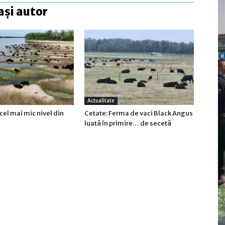
ași autor
c
Actualitate
cel mai mic nivel din
Cetate: Ferma de vaci Black Angus
luată în primire… de secetă