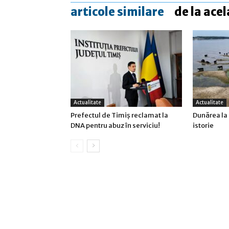
articole similare
de la acel
Actualitate
Actualitate
Prefectul de Timiş reclamat la
Dunărea la 
DNA pentru abuz în serviciu!
istorie