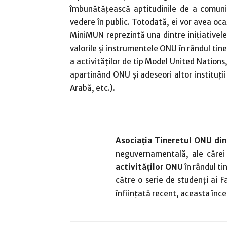
îmbunătăţească aptitudinile de a comunic
vedere în public. Totodată, ei vor avea ocaz
MiniMUN reprezintă una dintre iniţiative
valorile şi instrumentele ONU în rândul tiner
a activităţilor de tip Model United Nations,
apartinând ONU şi adeseori altor instituţ
Arabă, etc.).
Asociaţia Tineretul ONU di
neguvernamentală, ale cărei
activităţilor ONU
în rândul ti
către o serie de studenţi ai Fa
înfiinţată recent, aceasta înce