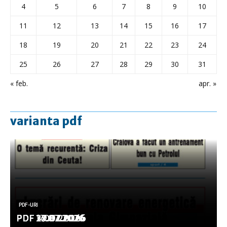
4
5
6
7
8
9
10
11
12
13
14
15
16
17
18
19
20
21
22
23
24
25
26
27
28
29
30
31
« feb.
apr. »
varianta pdf
PDF-URI
PDF-URI
PDF-URI
PDF-URI
PDF-URI
PDF 3.08.2026
PDF 29.07.2026
PDF 27.07.2026
PDF 17.07.2026
PDF 14.07.2026