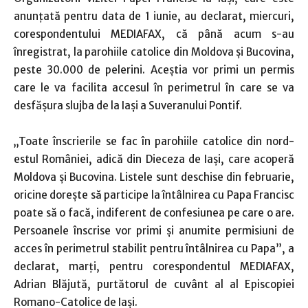
anunţată pentru data de 1 iunie, au declarat, miercuri,
corespondentului MEDIAFAX, că până acum s-au
înregistrat, la parohiile catolice din Moldova şi Bucovina,
peste 30.000 de pelerini. Aceştia vor primi un permis
care le va facilita accesul în perimetrul în care se va
desfăşura slujba de la Iaşi a Suveranului Pontif.
„Toate înscrierile se fac în parohiile catolice din nord-
estul României, adică din Dieceza de Iaşi, care acoperă
Moldova şi Bucovina. Listele sunt deschise din februarie,
oricine doreşte să participe la întâlnirea cu Papa Francisc
poate să o facă, indiferent de confesiunea pe care o are.
Persoanele înscrise vor primi şi anumite permisiuni de
acces în perimetrul stabilit pentru întâlnirea cu Papa”, a
declarat, marţi, pentru corespondentul MEDIAFAX,
Adrian Blăjută, purtătorul de cuvânt al al Episcopiei
Romano-Catolice de Iaşi.