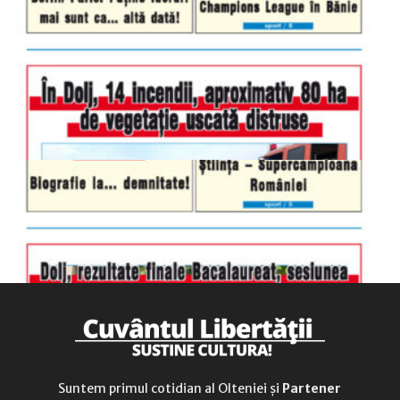
luni-vineri
9.00 - 17.00
sâmbătă
închis
duminică
9.00 - 12.00
Suntem primul cotidian al Olteniei și
Partener