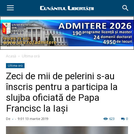
Acasă
Ultima oră
Ultima oră
Zeci de mii de pelerini s-au
înscris pentru a participa la
slujba oficiată de Papa
Francisc la Iaşi
De
-
-
9:01 13 martie 2019
623
0