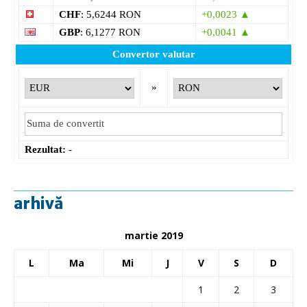
CHF
: 5,6244 RON
+0,0023 ▲
GBP
: 6,1277 RON
+0,0041 ▲
Convertor valutar
»
Rezultat:
-
arhivă
martie 2019
L
Ma
Mi
J
V
S
D
1
2
3