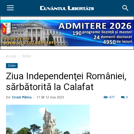
Acasă
Slider
Slider
Ziua Independenţei României,
sărbătorită la Calafat
De
Cristi Pătru
-
11:58 12 mai 2025
477
0