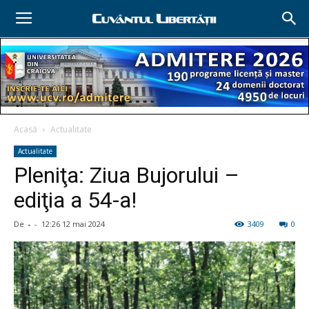
Acasă
Actualitate
Actualitate
Pleniţa: Ziua Bujorului –
ediţia a 54-a!
De
-
-
12:26 12 mai 2024
3409
0