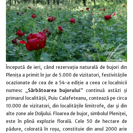
Începută de ieri, când rezervaţia naturală de bujori din
Pleniţa a primit în jur de 5.000 de vizitatori, festivităţile
ocazionate de cea de a 54-a ediţie a ceea ce localnicii
numesc „
Sărbătoarea bujorului
” continuă astăzi şi
primarul localităţii, Puiu Calafeteanu, contează pe circa
10.000 de vizitatori, din localităţile limitrofe, dar şi din
alte zone ale Doljului. Floarea de bujor, simbolul Pleniţei,
este în plină explozie florală. Cele 50 de hectare de
pădure, colorată în roşu, constituie din anul 2000 arie