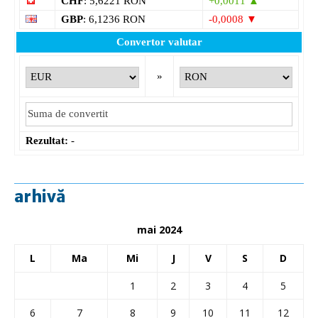
CHF
: 5,6221 RON
+0,0011 ▲
GBP
: 6,1236 RON
-0,0008 ▼
Convertor valutar
»
Rezultat:
-
arhivă
mai 2024
L
Ma
Mi
J
V
S
D
1
2
3
4
5
6
7
8
9
10
11
12