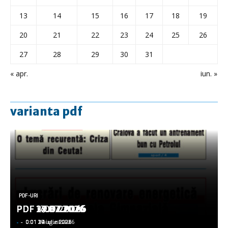
13
14
15
16
17
18
19
20
21
22
23
24
25
26
27
28
29
30
31
« apr.
iun. »
varianta pdf
PDF-URI
PDF-URI
PDF-URI
PDF-URI
PDF-URI
PDF 3.08.2026
PDF 29.07.2026
PDF 27.07.2026
PDF 17.07.2026
PDF 14.07.2026
-
-
-
-
-
-
-
-
-
-
0:01 3 august 2026
0:01 29 iulie 2026
0:01 27 iulie 2026
0:01 17 iulie 2026
0:01 14 iulie 2026