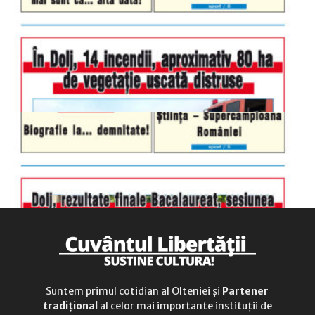
luni-vineri
9.00 - 17.00
sâmbătă
închis
duminică
9.00 - 12.00
Suntem primul cotidian al Olteniei și
Partener
tradițional
al celor mai importante instituții de