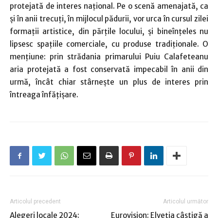
protejată de interes naţional. Pe o scenă amenajată, ca
şi în anii trecuţi, în mijlocul pădurii, vor urca în cursul zilei
formaţii artistice, din părţile locului, şi bineînţeles nu
lipsesc spaţiile comerciale, cu produse tradiţionale. O
menţiune: prin strădania primarului Puiu Calafeteanu
aria protejată a fost conservată impecabil în anii din
urmă, încât chiar stârneşte un plus de interes prin
întreaga înfăţişare.
Articolul precedent
Articolul următor
Alegeri locale 2024:
Eurovision: Elveţia câştigă a