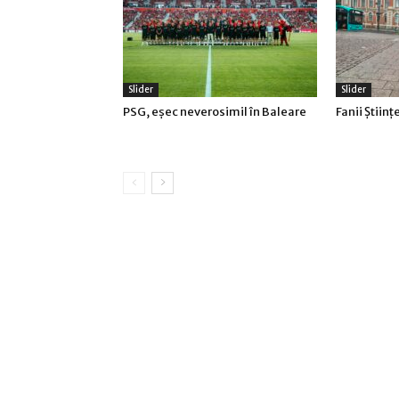
Slider
Slider
PSG, eşec neverosimil în Baleare
Fanii Ştiinţ