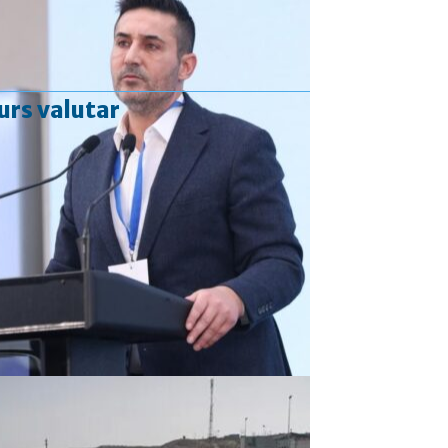
urs valutar
Curs valutar: 06 Aug 2026
EUR
: 5,2513 RON
+0,0024 ▲
USD
: 4,5507 RON
+0,0027 ▲
CHF
: 5,6221 RON
+0,0011 ▲
GBP
: 6,1236 RON
-0,0008 ▼
Convertor valutar
»
Rezultat:
-