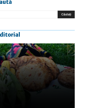
aută
ditorial