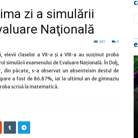
c
ma zi a simulării
aluare Naţională
631
0
e
ri, elevii claselor a VII-a şi a VIII-a au susţinut proba
drul simulării examenului de Evaluare Naţională. În Dolj,
ar, din păcate, s-a observat un absenteism destul de
ticipare a fost de 86.87%, iar la ultimul an de gimnaziu
proba scrisă la matematică.