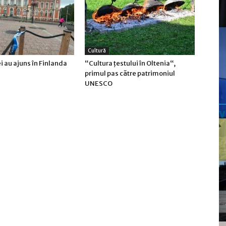
Cultură
ei au ajuns în Finlanda
“Cultura țestului în Oltenia“,
primul pas către patrimoniul
UNESCO