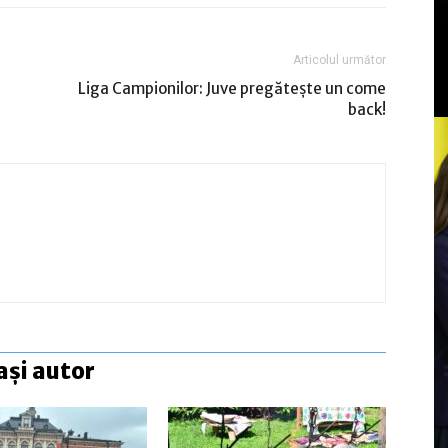
Articolul următor
Liga Campionilor: Juve pregăteşte un come
back!
ași autor