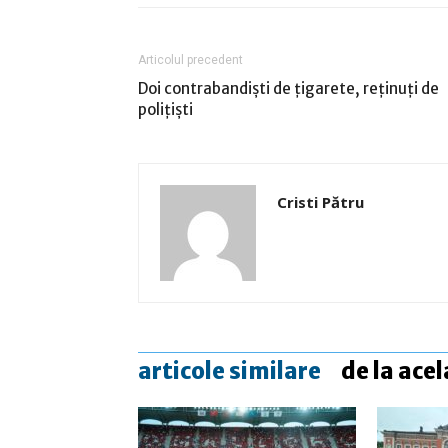
Articolul precedent
Doi contrabandişti de ţigarete, reţinuţi de
poliţişti
Cristi Pătru
articole similare
de la acel