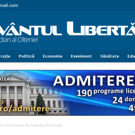
gmail.com
raţie
Politică
Economie
Eveniment
Sănătate
Edu
Cuvântul
Libertăţii
ării examenului de Evaluare Naţională