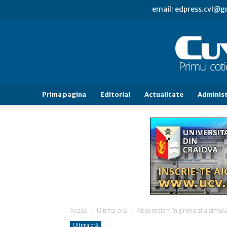
email: edpress.cvl@
Prima pagina
Editorial
Actualitate
Administ
Acasă
Ultima oră
Absenteism în prima zi a simul
Ultima oră