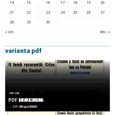
14
15
16
17
18
19
20
21
22
23
24
25
26
27
28
29
30
« oct.
dec. »
varianta pdf
PDF-URI
PDF-URI
PDF-URI
PDF-URI
PDF-URI
PDF 3.08.2026
PDF 29.07.2026
PDF 27.07.2026
PDF 17.07.2026
PDF 14.07.2026
-
-
-
-
-
-
-
-
-
-
0:01 3 august 2026
0:01 29 iulie 2026
0:01 27 iulie 2026
0:01 17 iulie 2026
0:01 14 iulie 2026