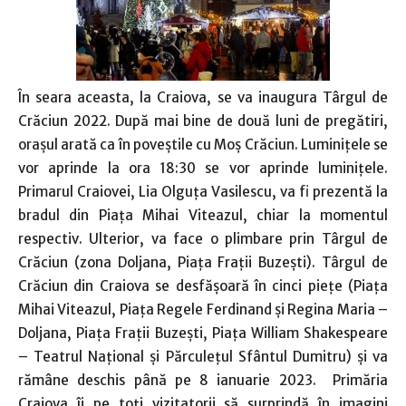
În seara aceasta, la Craiova, se va inaugura Târgul de
Crăciun 2022. După mai bine de două luni de pregătiri,
orașul arată ca în poveștile cu Moș Crăciun. Luminițele se
vor aprinde la ora 18:30 se vor aprinde luminițele.
Primarul Craiovei, Lia Olguța Vasilescu, va fi prezentă la
bradul din Piața Mihai Viteazul, chiar la momentul
respectiv. Ulterior, va face o plimbare prin Târgul de
Crăciun (zona Doljana, Piața Frații Buzești). Târgul de
Crăciun din Craiova se desfășoară în cinci piețe (Piața
Mihai Viteazul, Piața Regele Ferdinand și Regina Maria –
Doljana, Piața Frații Buzești, Piața William Shakespeare
– Teatrul Național și Părculețul Sfântul Dumitru) și va
rămâne deschis până pe 8 ianuarie 2023. Primăria
Craiova îi pe toți vizitatorii să surprindă în imagini