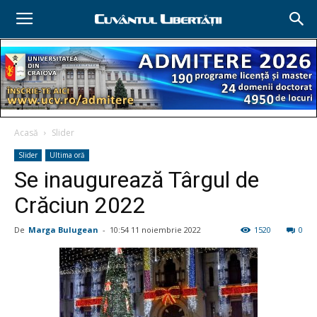
Acasă
Slider
Slider
Ultima oră
Se inaugurează Târgul de
Crăciun 2022
De
Marga Bulugean
-
10:54 11 noiembrie 2022
1520
0