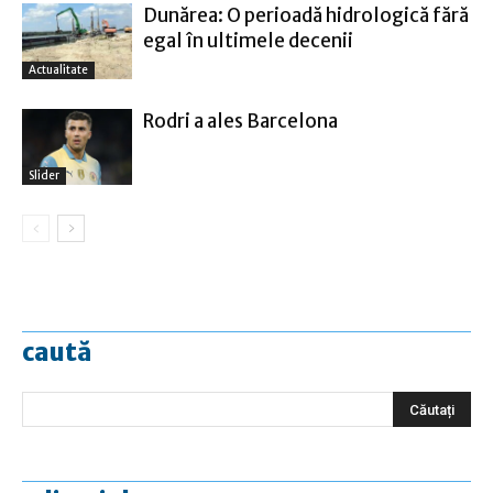
Dunărea: O perioadă hidrologică fără
egal în ultimele decenii
Actualitate
Rodri a ales Barcelona
Slider
caută