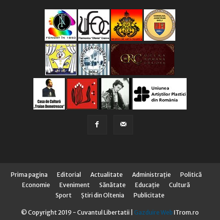
Prima pagina
Editorial
Actualitate
Administraţie
Politică
Economie
Eveniment
Sănătate
Educaţie
Cultură
Sport
Știri din Oltenia
Publicitate
© Copyright 2019 - Cuvantul Libertatii |
Gazduire Web
ITrom.ro