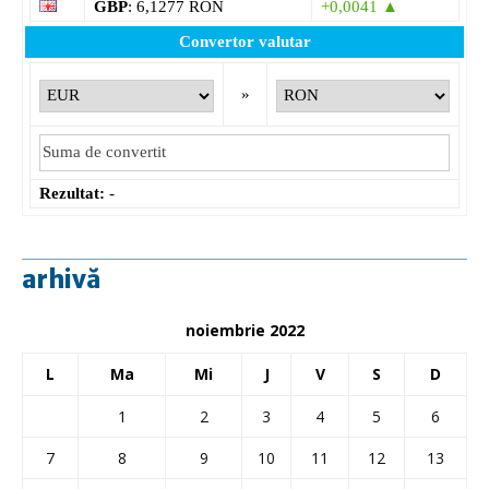
GBP
: 6,1277 RON
+0,0041 ▲
Convertor valutar
»
Rezultat:
-
arhivă
noiembrie 2022
L
Ma
Mi
J
V
S
D
1
2
3
4
5
6
7
8
9
10
11
12
13