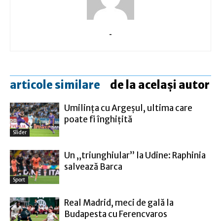
-
articole similare
de la același autor
Umilinţa cu Argeşul, ultima care
poate fi înghiţită
Slider
Un „triunghiular” la Udine: Raphinia
salvează Barca
Sport
Real Madrid, meci de gală la
Budapesta cu Ferencvaros