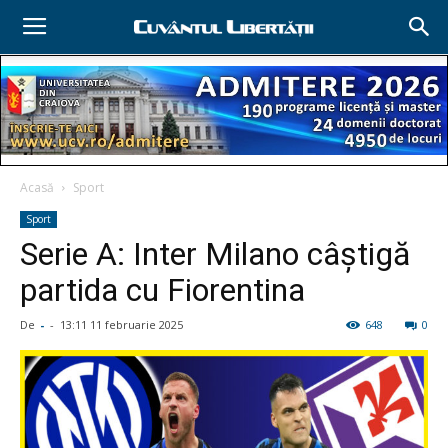
Acasă
Sport
Sport
Serie A: Inter Milano câştigă
partida cu Fiorentina
De
-
-
13:11 11 februarie 2025
648
0