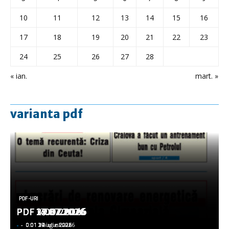
10
11
12
13
14
15
16
17
18
19
20
21
22
23
24
25
26
27
28
« ian.
mart. »
varianta pdf
PDF-URI
PDF-URI
PDF-URI
PDF-URI
PDF-URI
PDF 3.08.2026
PDF 29.07.2026
PDF 27.07.2026
PDF 17.07.2026
PDF 14.07.2026
-
-
-
-
-
-
-
-
-
-
0:01 3 august 2026
0:01 29 iulie 2026
0:01 27 iulie 2026
0:01 17 iulie 2026
0:01 14 iulie 2026