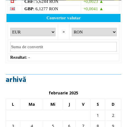
CHF
: 5,6244 RON
+0,0023 ▲
GBP
: 6,1277 RON
+0,0041 ▲
Convertor valutar
»
Rezultat:
-
arhivă
februarie 2025
L
Ma
Mi
J
V
S
D
1
2
3
4
5
6
7
8
9