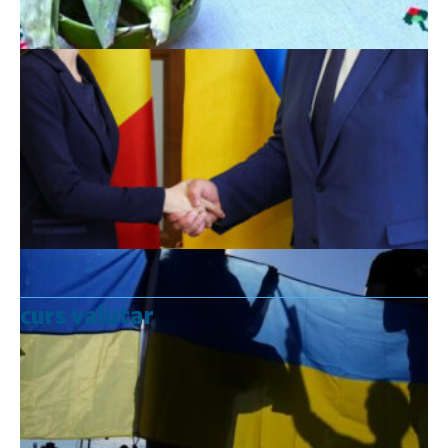
curs valutar
Curs valutar: 07 Aug 2026
EUR
: 5,2554 RON
+0,0041 ▲
USD
: 4,5584 RON
+0,0077 ▲