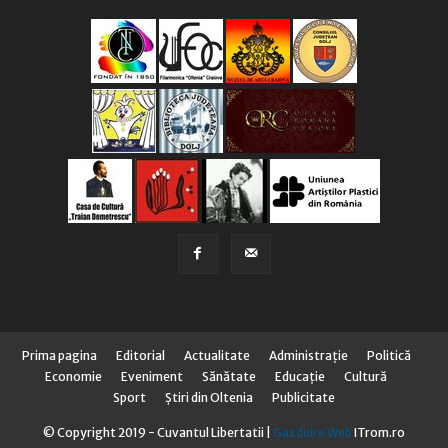
Prima pagina
Editorial
Actualitate
Administraţie
Politică
Economie
Eveniment
Sănătate
Educaţie
Cultură
Sport
Știri din Oltenia
Publicitate
© Copyright 2019 - Cuvantul Libertatii |
Gazduire Web
ITrom.ro